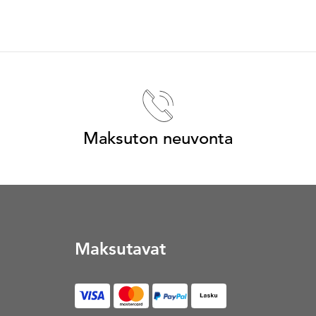
Maksuton neuvonta
Maksutavat
Lasku (Avautuu uuteen vä