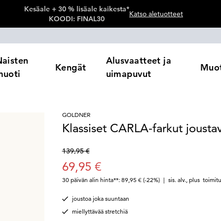
Kesäale + 30 % lisäale kaikesta*
Katso aletuotteet
KOODI: FINAL30
Naisten
Alusvaatteet ja
Kengät
Muot
muoti
uimapuvut
GOLDNER
Klassiset CARLA-farkut joustav
139,95 €
69,95 €
30 päivän alin hinta**: 89,95 €
(-22%)
|
sis. alv.
,
plus
toimit
joustoa joka suuntaan
miellyttävää stretchiä