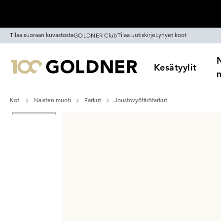
Ohita siirtymä, siirry pääsisältöön
Tilaa suoraan kuvastosta
Tilaa uutiskirje
Lyhyet koot
GOLDNER Club
Kesätyylit
Koti
Naisten muoti
Farkut
Joustovyötäröfarkut