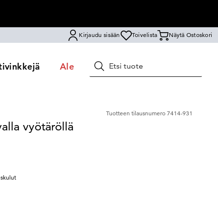
Kirjaudu sisään
Toivelista
Näytä Ostoskori
ivinkkejä
Ale
Hae
Tuotteen tilausnumero
7414-931
alla vyötäröllä
uskulut