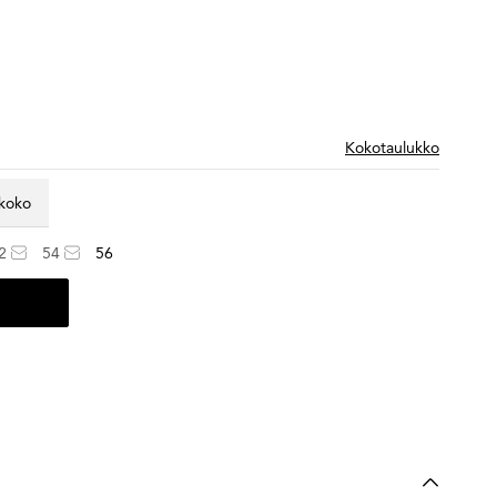
Kokotaulukko
 koko
2
54
56