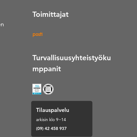
Toimittajat
en
Turvallisuusyhteistyöku
mppanit
Tilauspalvelu
arkisin klo 9−14
(09) 42 458 937