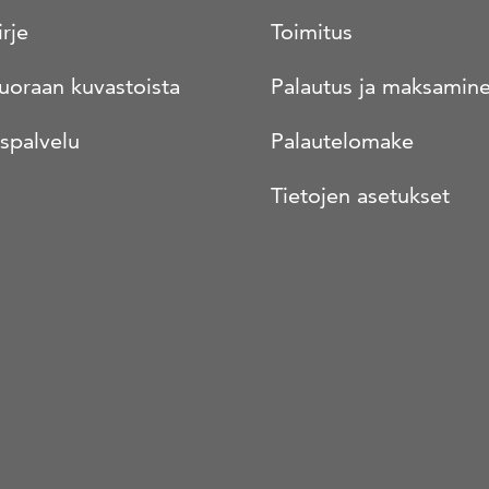
irje
Toimitus
suoraan kuvastoista
Palautus ja maksamin
spalvelu
Palautelomake
Tietojen asetukset