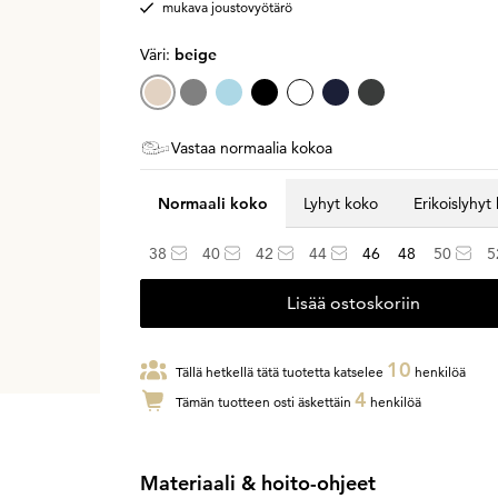
mukava joustovyötärö
Väri:
beige
Vastaa normaalia kokoa
Normaali koko
Lyhyt koko
Erikoislyhyt
38
40
42
44
46
48
50
5
Lisää ostoskoriin
10
Tällä hetkellä tätä tuotetta katselee
henkilöä
4
Tämän tuotteen osti äskettäin
henkilöä
Materiaali & hoito-ohjeet