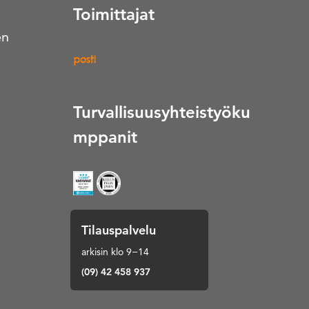
Toimittajat
en
Turvallisuusyhteistyöku
mppanit
Tilauspalvelu
arkisin klo 9−14
(09) 42 458 937