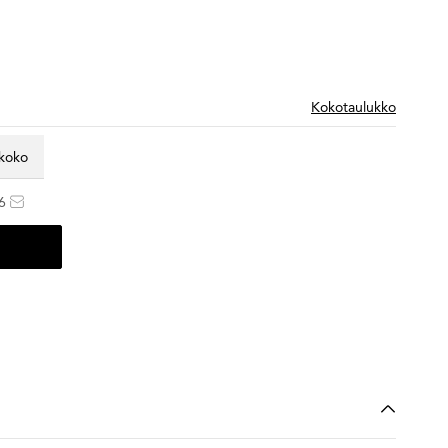
Kokotaulukko
 koko
6