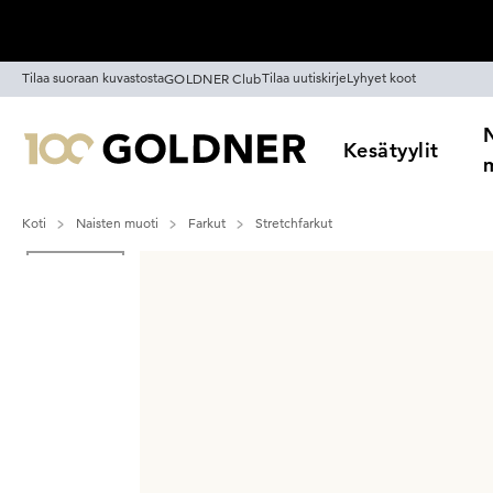
Ohita siirtymä, siirry pääsisältöön
Tilaa suoraan kuvastosta
Tilaa uutiskirje
Lyhyet koot
GOLDNER Club
Kesätyylit
Koti
Naisten muoti
Farkut
Stretchfarkut