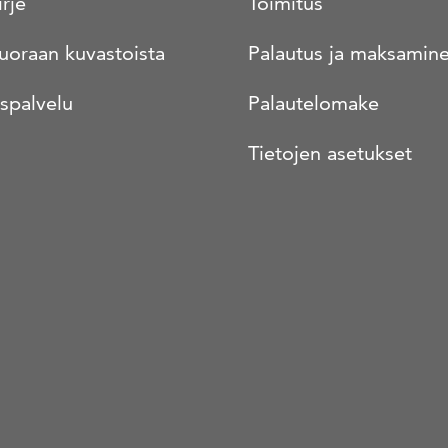
irje
Toimitus
suoraan kuvastoista
Palautus ja maksamin
spalvelu
Palautelomake
Tietojen asetukset