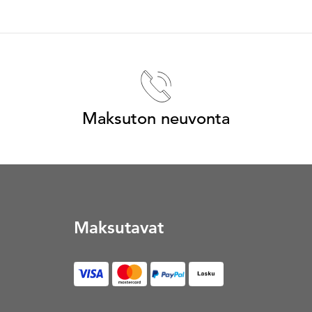
Maksuton neuvonta
Maksutavat
Lasku (Avautuu uuteen vä