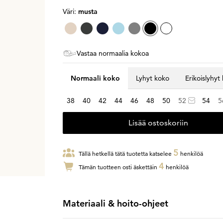
Väri:
musta
Vastaa normaalia kokoa
Normaali koko
Lyhyt koko
Erikoislyhyt
38
40
42
44
46
48
50
52
54
5
Lisää ostoskoriin
5
Tällä hetkellä tätä tuotetta katselee
henkilöä
4
Tämän tuotteen osti äskettäin
henkilöä
Materiaali & hoito-ohjeet