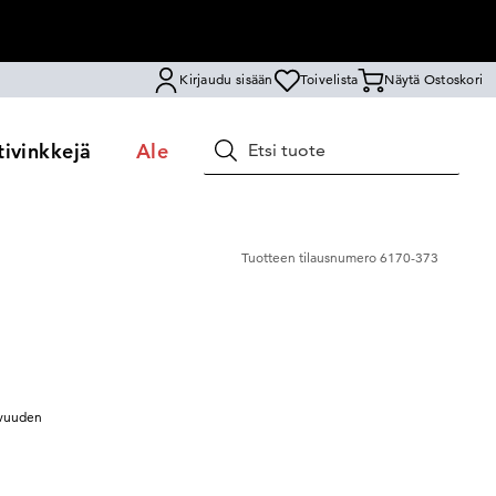
Kirjaudu sisään
Toivelista
Näytä Ostoskori
ivinkkejä
Ale
Hae
Tuotteen tilausnumero
6170-373
avuuden