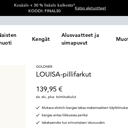
Kesäale + 30 % lisäale kaikesta*
Katso aletuotteet
KOODI: FINAL30
Naisten
Alusvaatteet ja
Kengät
Muot
muoti
uimapuvut
GOLDNER
LOUISA-pillifarkut
139,95 €
sis. alv.
,
plus
toimituskulut
Mukava stretch-kangas takaa maksimaalisen käyttömuk
kangas antaa liikkuessa periksi
takakaarroke tuo erinomaisen istuvuuden