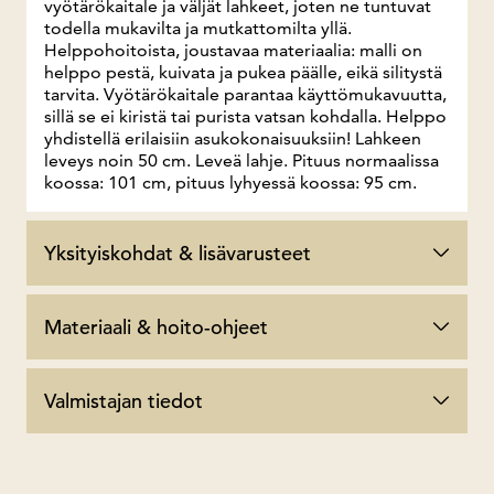
vyötärökaitale ja väljät lahkeet, joten ne tuntuvat
todella mukavilta ja mutkattomilta yllä.
Helppohoitoista, joustavaa materiaalia: malli on
helppo pestä, kuivata ja pukea päälle, eikä silitystä
tarvita. Vyötärökaitale parantaa käyttömukavuutta,
sillä se ei kiristä tai purista vatsan kohdalla. Helppo
yhdistellä erilaisiin asukokonaisuuksiin! Lahkeen
leveys noin 50 cm. Leveä lahje. Pituus normaalissa
koossa: 101 cm, pituus lyhyessä koossa: 95 cm.
Yksityiskohdat & lisävarusteet
Materiaali & hoito-ohjeet
Valmistajan tiedot