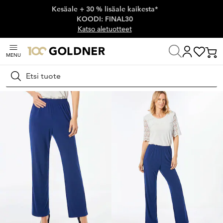
Kesäale + 30 % lisäale kaikesta*
Ohita siirtymä, siirry pääsisältöön
KOODI: FINAL30
Katso aletuotteet
MENU
Koti
Naisten muoti
Housut
Stretchhousut
Hae