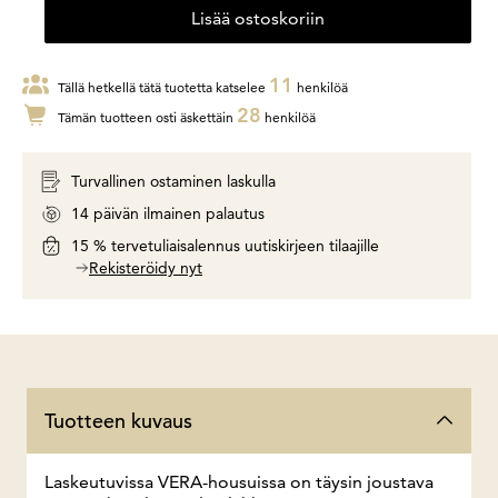
Lisää ostoskoriin
11
Tällä hetkellä tätä tuotetta katselee
henkilöä
28
Tämän tuotteen osti äskettäin
henkilöä
Turvallinen ostaminen laskulla
14 päivän ilmainen palautus
15 % tervetuliaisalennus uutiskirjeen tilaajille
Rekisteröidy nyt
Tuotteen kuvaus
Laskeutuvissa VERA-housuissa on täysin joustava