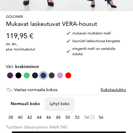
GOLDNER
Mukavat laskeutuvat VERA-housut
mukavan mutkaton malli
119,95 €
kauniisti laskeutuvaa kangasta
sis. alv.
,
elegantti malli on vartalolle
plus
toimituskulut
eduksi
Väri:
keskisininen
Vastaa normaalia kokoa
Kokotaulukko
Normaali koko
Lyhyt koko
38
40
42
44
46
48
50
52
54
56
Tuotteen tilausnumero
8469-540