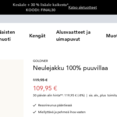
Kesäale + 30 % lisäale kaikesta*
Katso aletuotteet
KOODI: FINAL30
Naisten
Alusvaatteet ja
Kengät
Muot
muoti
uimapuvut
GOLDNER
Neulejakku 100% puuvillaa
119,95 €
109,95 €
30 päivän alin hinta**: 119,95 €
(-8%)
|
sis. alv.
,
plus
toimit
Resorireunus pääntiessä
Miellyttävä ja pehmeä ihoa vasten