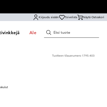
Kirjaudu sisään
Toivelista
Näytä Ostoskori
ivinkkejä
Ale
Hae
Tuotteen tilausnumero
1795-403
uskulut