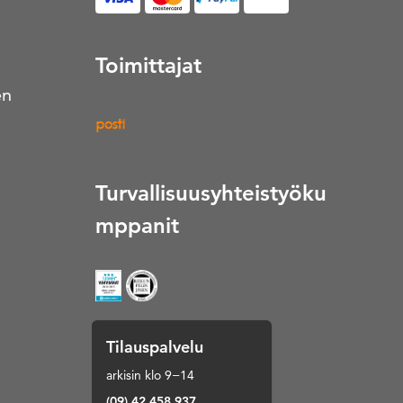
Toimittajat
en
Turvallisuusyhteistyöku
mppanit
Tilauspalvelu
arkisin klo 9−14
(09) 42 458 937