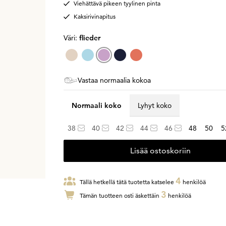
Viehättävä pikeen tyylinen pinta
Kaksirivinapitus
Väri:
flieder
Vastaa normaalia kokoa
Normaali koko
Lyhyt koko
38
40
42
44
46
48
50
5
Lisää ostoskoriin
4
Tällä hetkellä tätä tuotetta katselee
henkilöä
3
Tämän tuotteen osti äskettäin
henkilöä