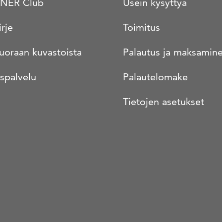
NER Club
Usein kysyttyä
irje
Toimitus
suoraan kuvastoista
Palautus ja maksamin
spalvelu
Palautelomake
Tietojen asetukset