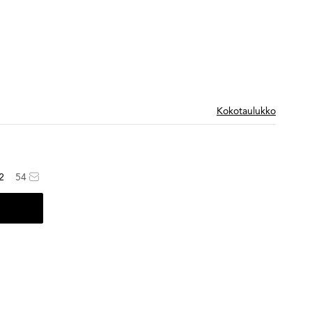
Kokotaulukko
2
54