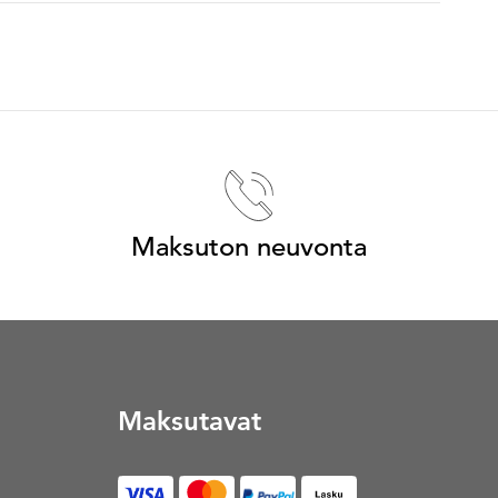
Maksuton neuvonta
Maksutavat
Lasku (Avautuu uuteen vä