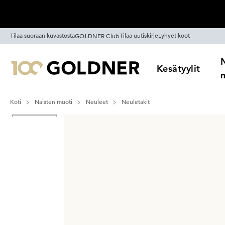
Ohita siirtymä, siirry pääsisältöön
Tilaa suoraan kuvastosta
Tilaa uutiskirje
Lyhyet koot
GOLDNER Club
Kesätyylit
Koti
Naisten muoti
Neuleet
Neuletakit