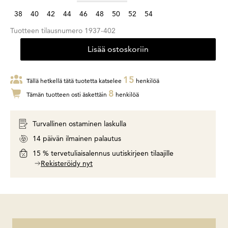
38
40
42
44
46
48
50
52
54
Tuotteen tilausnumero
1937-402
Lisää ostoskoriin
15
Tällä hetkellä tätä tuotetta katselee
henkilöä
8
Tämän tuotteen osti äskettäin
henkilöä
Turvallinen ostaminen laskulla
14 päivän ilmainen palautus
15 % tervetuliaisalennus uutiskirjeen tilaajille
Rekisteröidy nyt