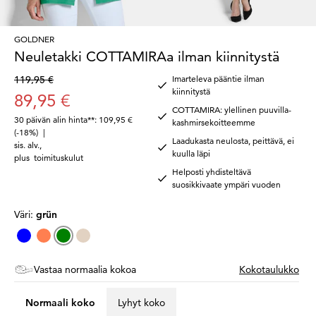
GOLDNER
Neuletakki COTTAMIRAa ilman kiinnitystä
119,95 €
Imarteleva pääntie ilman
kiinnitystä
89,95 €
COTTAMIRA: ylellinen puuvilla-
30 päivän alin hinta**: 109,95 €
kashmirsekoitteemme
(-18%)
|
Laadukasta neulosta, peittävä, ei
sis. alv.
,
kuulla läpi
plus
toimituskulut
Helposti yhdisteltävä
suosikkivaate ympäri vuoden
Väri:
grün
Vastaa normaalia kokoa
Kokotaulukko
Normaali koko
Lyhyt koko