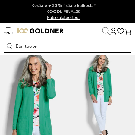
Kesäale + 30 % lisäale kaikesta*
Ohita siirtymä, siirry pääsisältöön
KOODI: FINAL30
Katso aletuotteet
MENU
Koti
Naisten muoti
Neuleet
Neuletakit
Hae