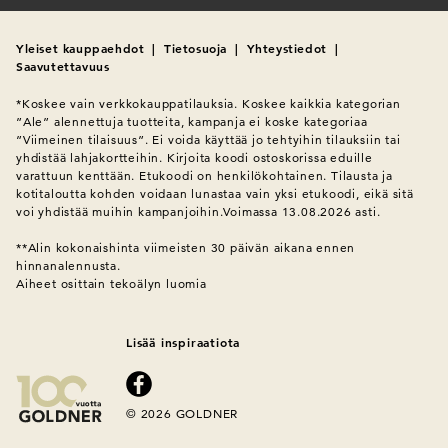
Yleiset kauppaehdot
|
Tietosuoja
|
Yhteystiedot
|
Saavutettavuus
*Koskee vain verkkokauppatilauksia. Koskee kaikkia kategorian 
”Ale” alennettuja tuotteita, kampanja ei koske kategoriaa 
”Viimeinen tilaisuus”. Ei voida käyttää jo tehtyihin tilauksiin tai 
yhdistää lahjakortteihin. Kirjoita koodi ostoskorissa eduille 
varattuun kenttään. Etukoodi on henkilökohtainen. Tilausta ja 
kotitaloutta kohden voidaan lunastaa vain yksi etukoodi, eikä sitä 
voi yhdistää muihin kampanjoihin.Voimassa 13.08.2026 asti.

**Alin kokonaishinta viimeisten 30 päivän aikana ennen 
hinnanalennusta.
Aiheet osittain tekoälyn luomia
Lisää inspiraatiota
© 2026 GOLDNER