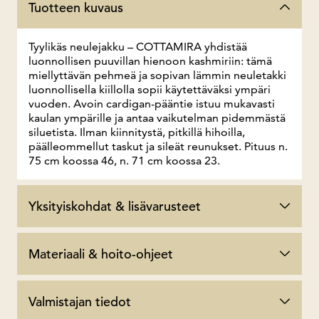
Tuotteen kuvaus
Tyylikäs neulejakku – COTTAMIRA yhdistää
luonnollisen puuvillan hienoon kashmiriin: tämä
miellyttävän pehmeä ja sopivan lämmin neuletakki
luonnollisella kiillolla sopii käytettäväksi ympäri
vuoden. Avoin cardigan-pääntie istuu mukavasti
kaulan ympärille ja antaa vaikutelman pidemmästä
siluetista. Ilman kiinnitystä, pitkillä hihoilla,
päälleommellut taskut ja sileät reunukset. Pituus n.
75 cm koossa 46, n. 71 cm koossa 23.
Yksityiskohdat & lisävarusteet
Materiaali & hoito-ohjeet
Valmistajan tiedot