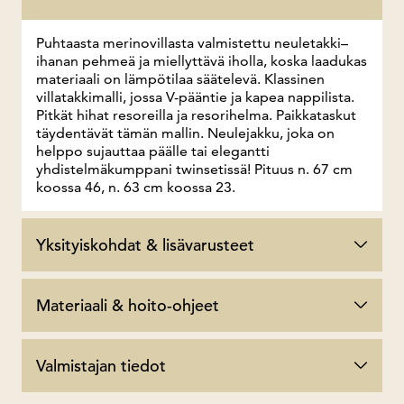
Puhtaasta merinovillasta valmistettu neuletakki–
ihanan pehmeä ja miellyttävä iholla, koska laadukas
materiaali on lämpötilaa säätelevä. Klassinen
villatakkimalli, jossa V-pääntie ja kapea nappilista.
Pitkät hihat resoreilla ja resorihelma. Paikkataskut
täydentävät tämän mallin. Neulejakku, joka on
helppo sujauttaa päälle tai elegantti
yhdistelmäkumppani twinsetissä! Pituus n. 67 cm
koossa 46, n. 63 cm koossa 23.
Yksityiskohdat & lisävarusteet
Materiaali & hoito-ohjeet
Valmistajan tiedot