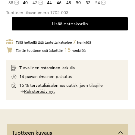
38
40
42
44
46
48
50
52
54
Tuotteen tilausnumero
1702-003
Lisää ostoskoriin
7
Tällä hetkellä tätä tuotetta katselee
henkilöä
15
Tämän tuotteen osti äskettäin
henkilöä
Turvallinen ostaminen laskulla
14 päivän ilmainen palautus
15 % tervetuliaisalennus uutiskirjeen tilaajille
Rekisteröidy nyt
Tuotteen kuvaus