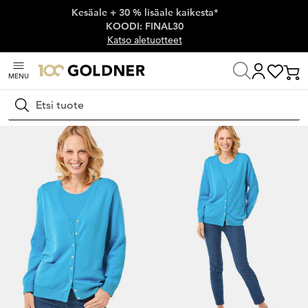
Kesäale + 30 % lisäale kaikesta*
Ohita siirtymä, siirry pääsisältöön
KOODI: FINAL30
Katso aletuotteet
MENU
Koti
Naisten muoti
Neuleet
Neuletakit
Hae