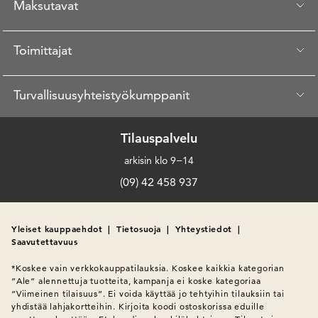
Maksutavat
Toimittajat
Turvallisuusyhteistyökumppanit
Tilauspalvelu
arkisin klo 9−14
(09) 42 458 937
Yleiset kauppaehdot
|
Tietosuoja
|
Yhteystiedot
|
Saavutettavuus
*Koskee vain verkkokauppatilauksia. Koskee kaikkia kategorian 
”Ale” alennettuja tuotteita, kampanja ei koske kategoriaa 
”Viimeinen tilaisuus”. Ei voida käyttää jo tehtyihin tilauksiin tai 
yhdistää lahjakortteihin. Kirjoita koodi ostoskorissa eduille 