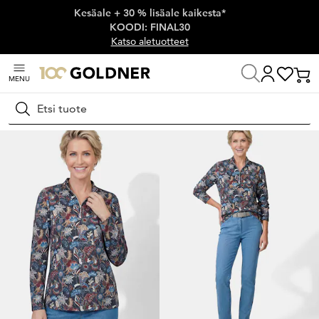
Kesäale + 30 % lisäale kaikesta*
Ohita siirtymä, siirry pääsisältöön
KOODI: FINAL30
Katso aletuotteet
MENU
Koti
Naisten muoti
Neulospaidat
Printtineulospaidat
Hae