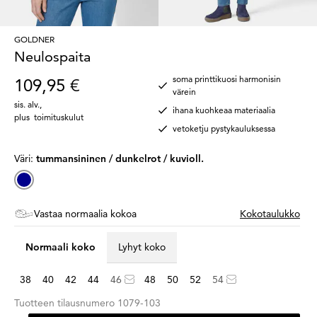
GOLDNER
Neulospaita
soma printtikuosi harmonisin
109,95 €
värein
sis. alv.
,
ihana kuohkeaa materiaalia
plus
toimituskulut
vetoketju pystykauluksessa
Väri:
tummansininen / dunkelrot / kuvioll.
Vastaa normaalia kokoa
Kokotaulukko
Normaali koko
Lyhyt koko
38
40
42
44
46
48
50
52
54
Tuotteen tilausnumero
1079-103