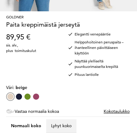
GOLDNER
Paita kreppimäistä jerseytä
Elegantti venepääntie
89,95 €
Helppohoitoinen peruspaita –
sis. alv.
,
ihanteellinen päivittäiseen
plus
toimituskulut
käyttöön
Näyttää ylelliseltä
puunkuorimaiselta krepiltä
Pituus lantiolle
Väri:
beige
Vastaa normaalia kokoa
Kokotaulukko
Normaali koko
Lyhyt koko