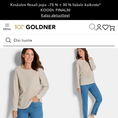
Kesäalen finaali jopa –75 % + 30 % lisäale kaikesta*
Ohita siirtymä, siirry pääsisältöön
KOODI: FINAL30
Katso aletuotteet
MENU
Koti
Naisten muoti
Neulospaidat
Pitkähihaiset paidat
Hae