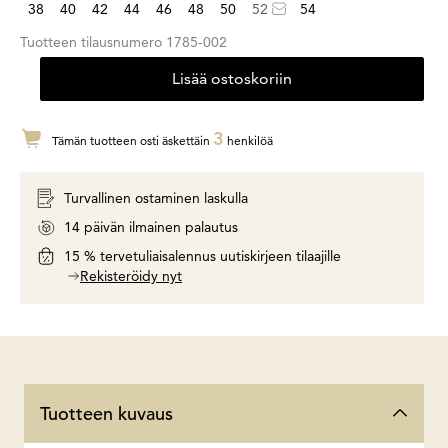
38
40
42
44
46
48
50
52
54
Tuotteen tilausnumero
1785-002
Lisää ostoskoriin
3
Tämän tuotteen osti äskettäin
henkilöä
Turvallinen ostaminen laskulla
14 päivän ilmainen palautus
15 % tervetuliaisalennus uutiskirjeen tilaajille
Rekisteröidy nyt
Tuotteen kuvaus