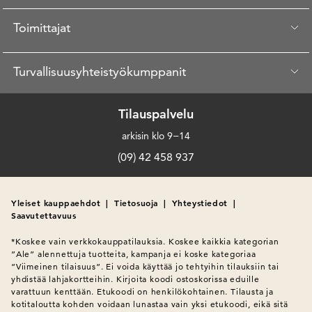
Toimittajat
Turvallisuusyhteistyökumppanit
Tilauspalvelu
arkisin klo 9−14
(09) 42 458 937
Yleiset kauppaehdot
|
Tietosuoja
|
Yhteystiedot
|
Saavutettavuus
*Koskee vain verkkokauppatilauksia. Koskee kaikkia kategorian 
”Ale” alennettuja tuotteita, kampanja ei koske kategoriaa 
”Viimeinen tilaisuus”. Ei voida käyttää jo tehtyihin tilauksiin tai 
yhdistää lahjakortteihin. Kirjoita koodi ostoskorissa eduille 
varattuun kenttään. Etukoodi on henkilökohtainen. Tilausta ja 
kotitaloutta kohden voidaan lunastaa vain yksi etukoodi, eikä sitä 