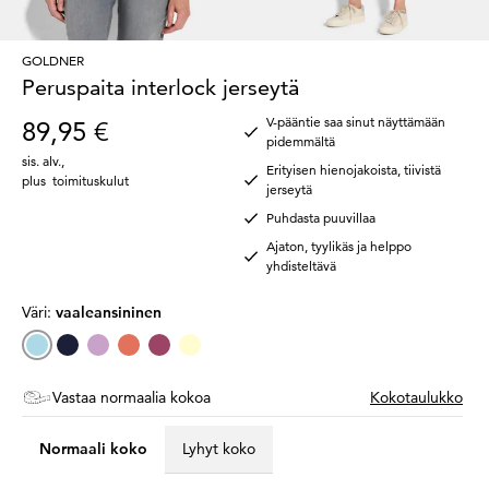
GOLDNER
Peruspaita interlock jerseytä
V-pääntie saa sinut näyttämään
89,95 €
pidemmältä
sis. alv.
,
Erityisen hienojakoista, tiivistä
plus
toimituskulut
jerseytä
Puhdasta puuvillaa
Ajaton, tyylikäs ja helppo
yhdisteltävä
Väri:
vaaleansininen
Vastaa normaalia kokoa
Kokotaulukko
Normaali koko
Lyhyt koko