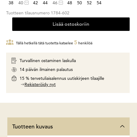
38
40
42
44
46
48
50
52
54
Tuotteen tilausnumero
1784-602
Lisää ostoskoriin
5
Tällä hetkellä tätä tuotetta katselee
henkilöä
Turvallinen ostaminen laskulla
14 päivän ilmainen palautus
15 % tervetuliaisalennus uutiskirjeen tilaajille
Rekisteröidy nyt
Tuotteen kuvaus