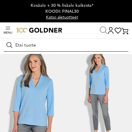
Kesäale + 30 % lisäale kaikesta*
Ohita siirtymä, siirry pääsisältöön
KOODI: FINAL30
Katso aletuotteet
MENU
Koti
Naisten muoti
Neulospaidat
Perusneulospaidat
Hae