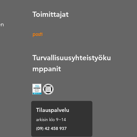
Toimittajat
en
Turvallisuusyhteistyöku
mppanit
Tilauspalvelu
arkisin klo 9−14
(09) 42 458 937