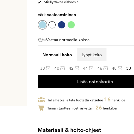
Miellyttävää viskoosia
Väri:
vaaleansininen
Vastaa normaalia kokoa
Normaali koko
Lyhyt koko
38
40
42
44
46
48
50
Lisää ostoskoriin
16
Tällä hetkellä tätä tuotetta katselee
henkilöä
26
Tämän tuotteen osti äskettäin
henkilöä
Materiaali & hoito-ohjeet