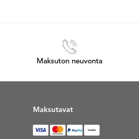
Maksuton neuvonta
Maksutavat
Lasku (Avautuu uuteen vä