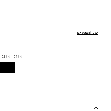
Kokotaulukko
52
54