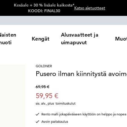
Kesäale + 30 % lisäale kaikesta*
Katso aletuotteet
KOODI: FINAL30
Naisten
Alusvaatteet ja
Kengät
Muot
muoti
uimapuvut
GOLDNER
Pusero ilman kiinnitystä avoim
69,95 €
59,95 €
sis. alv.
,
plus
toimituskulut
Rento malli jokapäiväiseen käyttöön on helppo ja nopea
Avoin paitakaulus