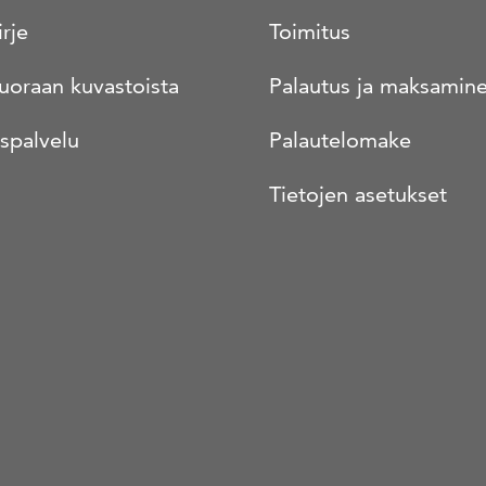
irje
Toimitus
suoraan kuvastoista
Palautus ja maksamin
spalvelu
Palautelomake
Tietojen asetukset