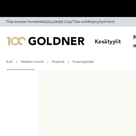
Ohita siirtymä, siirry pääsisältöön
Tilaa suoraan kuvastosta
Tilaa uutiskirje
Lyhyet koot
GOLDNER Club
Kesätyylit
Koti
Naisten muoti
Puserot
Puseropaidat