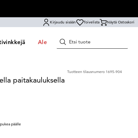
Kirjaudu sisään
Toivelista
Näytä Ostoskori
ivinkkejä
Ale
Hae
Tuotteen tilausnumero
1695-904
ella paitakauluksella
 pukea päälle