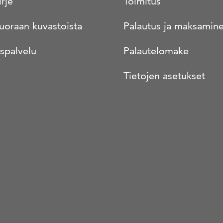
irje
Toimitus
suoraan kuvastoista
Palautus ja maksamin
spalvelu
Palautelomake
Tietojen asetukset