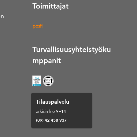
Toimittajat
en
Turvallisuusyhteistyöku
mppanit
Tilauspalvelu
arkisin klo 9−14
(09) 42 458 937