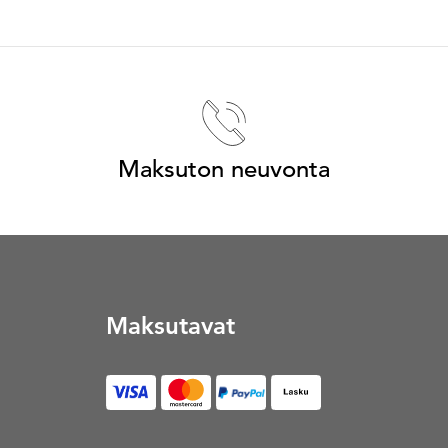
Maksuton neuvonta
Maksutavat
Lasku (Avautuu uuteen vä