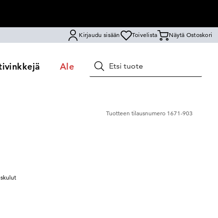
Kirjaudu sisään
Toivelista
Näytä Ostoskori
ivinkkejä
Ale
Hae
Tuotteen tilausnumero
1671-903
uskulut