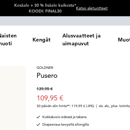
Kesäale + 30 % lisäale kaikesta*
Katso aletuotteet
KOODI: FINAL30
Naisten
Alusvaatteet ja
Kengät
Muot
muoti
uimapuvut
GOLDNER
Pusero
139,95 €
109,95 €
30 päivän alin hinta**: 119,95 €
(-8%)
|
sis. alv.
,
plus
toimit
Kukkakuvio edessä ja takana
Drapeeraus kevyellä sifongilla