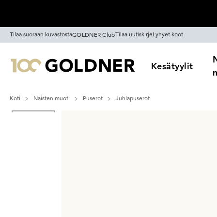
Ohita siirtymä, siirry pääsisältöön
Tilaa suoraan kuvastosta
Tilaa uutiskirje
Lyhyet koot
GOLDNER Club
Kesätyylit
Koti
Naisten muoti
Puserot
Juhlapuserot