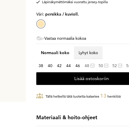
Läpinäkymättömäksi vuorattu jersey-topilla
Väri:
persikka / kuvioll.
Vastaa normaalia kokoa
Normaali koko
Lyhyt koko
38
40
42
44
46
48
50
52
5
Lisää ostoskoriin
13
Tällä hetkellä tätä tuotetta katselee
henkilöä
Materiaali & hoito-ohjeet