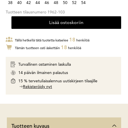
38
40
42
44
46
48
50
52
54
Tuotteen tilausnumero
1962-103
Lisää ostoskoriin
18
Tällä hetkellä tätä tuotetta katselee
henkilöä
18
Tämän tuotteen osti äskettäin
henkilöä
Turvallinen ostaminen laskulla
14 päivän ilmainen palautus
15 % tervetuliaisalennus uutiskirjeen tilaajille
Rekisteröidy nyt
Tuotteen kuvaus