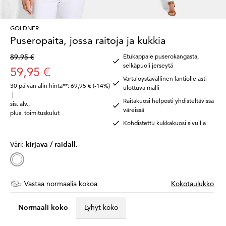
GOLDNER
Puseropaita, jossa raitoja ja kukkia
89,95 €
Etukappale puserokangasta,
selkäpuoli jerseytä
59,95 €
Vartaloystävällinen lantiolle asti
30 päivän alin hinta**: 69,95 €
(-14%)
ulottuva malli
|
Raitakuosi helposti yhdisteltävissä
sis. alv.
,
väreissä
plus
toimituskulut
Kohdistettu kukkakuosi sivuilla
Väri:
kirjava / raidall.
Vastaa normaalia kokoa
Kokotaulukko
Normaali koko
Lyhyt koko