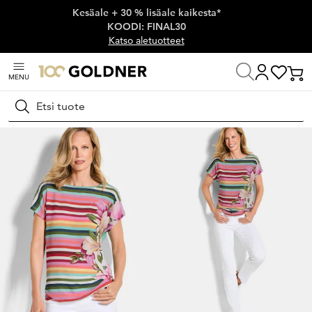
Kesäale + 30 % lisäale kaikesta*
Ohita siirtymä, siirry pääsisältöön
KOODI: FINAL30
Katso aletuotteet
MENU
Koti
Naisten muoti
Neulospaidat
Printtineulospaidat
Hae