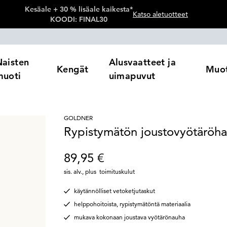
Kesäale + 30 % lisäale kaikesta*
Katso aletuotteet
KOODI: FINAL30
Naisten
Alusvaatteet ja
Kengät
Muot
muoti
uimapuvut
GOLDNER
Rypistymätön joustovyötäröh
89,95 €
sis. alv.
,
plus
toimituskulut
käytännölliset vetoketjutaskut
helppohoitoista, rypistymätöntä materiaalia
mukava kokonaan joustava vyötärönauha