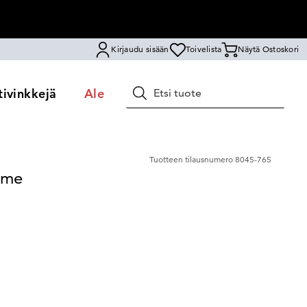
Kirjaudu sisään
Toivelista
Näytä Ostoskori
ivinkkejä
Ale
Hae
Tuotteen tilausnumero
8045-765
ame