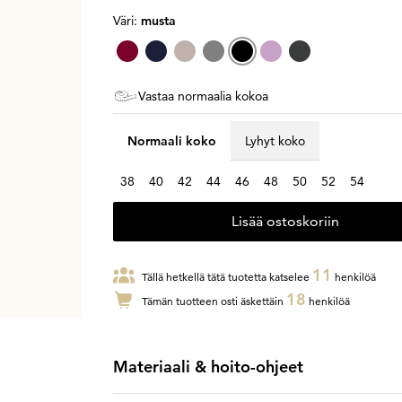
Väri:
musta
Vastaa normaalia kokoa
Normaali koko
Lyhyt koko
38
40
42
44
46
48
50
52
54
Lisää ostoskoriin
11
Tällä hetkellä tätä tuotetta katselee
henkilöä
18
Tämän tuotteen osti äskettäin
henkilöä
Materiaali & hoito-ohjeet