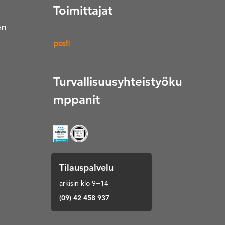
Toimittajat
en
Turvallisuusyhteistyöku
mppanit
Tilauspalvelu
arkisin klo 9−14
(09) 42 458 937