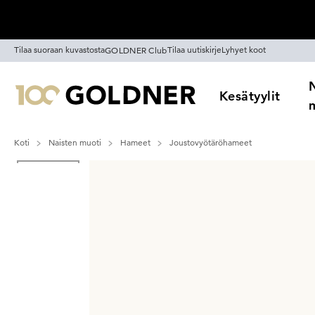
Ohita siirtymä, siirry pääsisältöön
Tilaa suoraan kuvastosta
Tilaa uutiskirje
Lyhyet koot
GOLDNER Club
Kesätyylit
Koti
Naisten muoti
Hameet
Joustovyötäröhameet