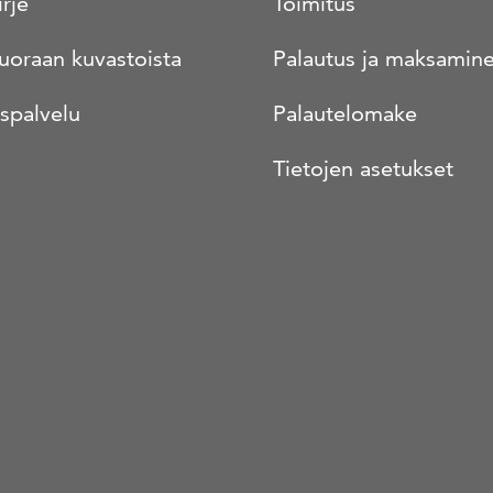
irje
Toimitus
suoraan kuvastoista
Palautus ja maksamin
spalvelu
Palautelomake
Tietojen asetukset