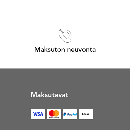
Maksuton neuvonta
Maksutavat
Lasku (Avautuu uuteen vä