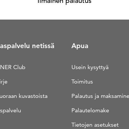
Ilmainen palautus
aspalvelu netissä
Apua
NER Club
Usein kysyttyä
irje
Toimitus
suoraan kuvastoista
Palautus ja maksamin
spalvelu
Palautelomake
Tietojen asetukset