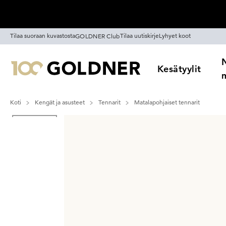
Ohita siirtymä, siirry pääsisältöön
Tilaa suoraan kuvastosta
Tilaa uutiskirje
Lyhyet koot
GOLDNER Club
Kesätyylit
Koti
Kengät ja asusteet
Tennarit
Matalapohjaiset tennarit