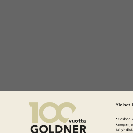
Yleiset
*Koskee v
kampanja 
tai yhdis