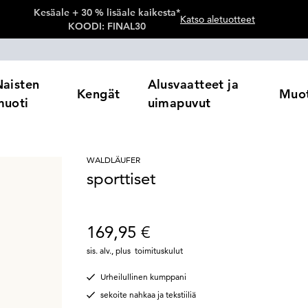
Kesäale + 30 % lisäale kaikesta*
Katso aletuotteet
KOODI: FINAL30
Naisten
Alusvaatteet ja
Kengät
Muot
muoti
uimapuvut
WALDLÄUFER
sporttiset
169,95 €
sis. alv.
,
plus
toimituskulut
Urheilullinen kumppani
sekoite nahkaa ja tekstiiliä