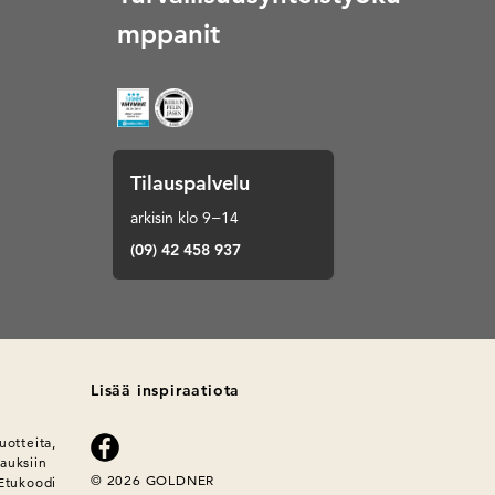
mppanit
Tilauspalvelu
arkisin klo 9−14
(09) 42 458 937
Lisää inspiraatiota
otteita, 
auksiin 
© 2026 GOLDNER
Etukoodi 