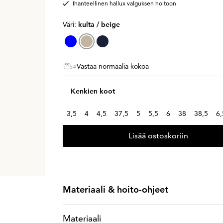
Ihanteellinen hallux valguksen hoitoon
Väri:
kulta / beige
Vastaa normaalia kokoa
Kenkien koot
3,5
4
4,5
37,5
5
5,5
6
38
38,5
6,
Lisää ostoskoriin
Materiaali & hoito-ohjeet
Materiaali