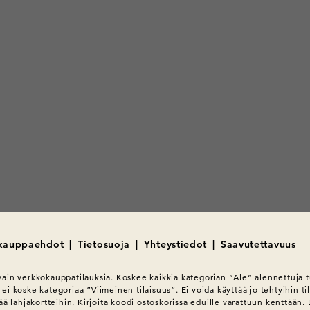
 kauppaehdot
|
Tietosuoja
|
Yhteystiedot
|
Saavutettavuus
ain verkkokauppatilauksia. Koskee kaikkia kategorian ”Ale” alennettuja tu
ei koske kategoriaa ”Viimeinen tilaisuus”. Ei voida käyttää jo tehtyihin til
tää lahjakortteihin. Kirjoita koodi ostoskorissa eduille varattuun kenttään. 