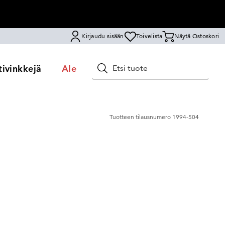
Kirjaudu sisään
Toivelista
Näytä Ostoskori
ivinkkejä
Ale
Hae
Tuotteen tilausnumero
1994-504