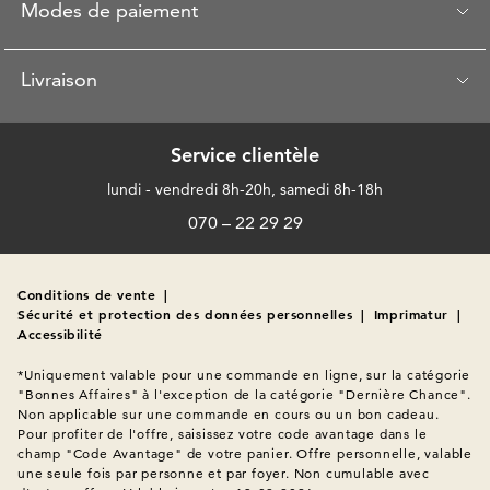
Modes de paiement
Livraison
Service clientèle
lundi - vendredi 8h-20h, samedi 8h-18h
070 – 22 29 29
Conditions de vente
|
Sécurité et protection des données personnelles
|
Imprimatur
|
Accessibilité
*Uniquement valable pour une commande en ligne, sur la catégorie 
"Bonnes Affaires" à l'exception de la catégorie "Dernière Chance". 
Non applicable sur une commande en cours ou un bon cadeau. 
Pour profiter de l'offre, saisissez votre code avantage dans le 
champ "Code Avantage" de votre panier. Offre personnelle, valable 
une seule fois par personne et par foyer. Non cumulable avec 