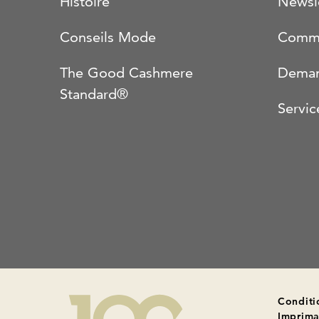
Histoire
Newsl
Conseils Mode
Comma
The Good Cashmere
Deman
Standard®
Servic
Conditi
Imprima