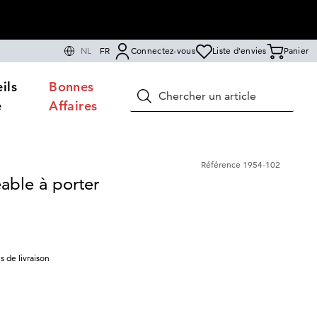
NL
FR
Connectez-vous
Liste d'envies
Panier
ils
Bonnes
Rechercher
e
Affaires
Référence
1954-102
able à porter
is de livraison