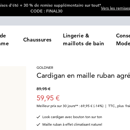
ses d'été + 30 % de remise supplémentaire sur tout*
Vers les remises
CODE : FINAL30
de
Lingerie &
Conse
Chaussures
mme
maillots de bain
Mod
GOLDNER
Cardigan en maille ruban agré
89,95 €
59,95 €
Meilleur prix sur 30 jours** : 69,95 €
(-14%)
|
TTC.
,
plus
fra
Look cardigan avec bouton ton sur ton
Maille ruban à effet climatisant naturel