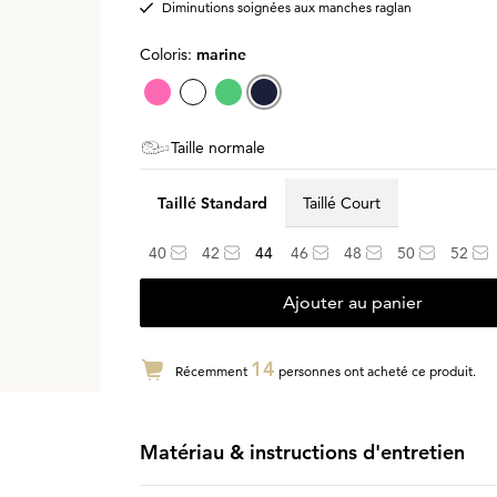
Diminutions soignées aux manches raglan
Coloris:
marine
Taille normale
Taillé Standard
Taillé Court
40
42
44
46
48
50
52
Ajouter au panier
14
Récemment
personnes ont acheté ce produit.
Matériau & instructions d'entretien