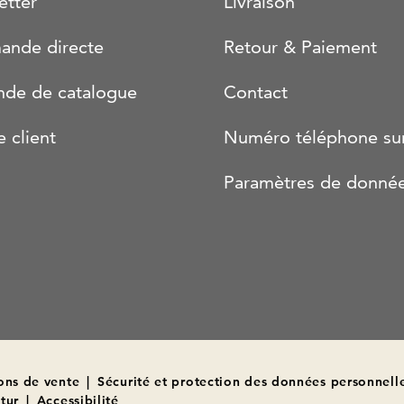
etter
Livraison
nde directe
Retour & Paiement
de de catalogue
Contact
e client
Numéro téléphone su
Paramètres de donné
ons de vente
|
Sécurité et protection des données personnell
tur
|
Accessibilité