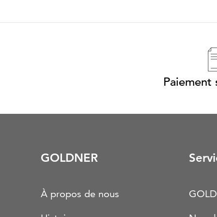
Paiement s
GOLDNER
Servi
À propos de nous
GOLD