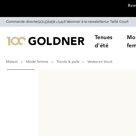
Remi
Passer la navigation, aller directement au contenu
Commande directe
S’abonner à la newsletter
Le Taillé Court
GOLDNER club
Tenues
Mo
d'été
fe
Maison
Mode femme
Tricots & pulls
Vestes en tricot