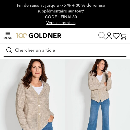
Fin de saison : jusqu'à -75 % + 30 % de remise
Passer la navigation, aller directement au contenu
supplémentaire sur tout*
CODE : FINAL30
Vers les remises
MENU
Maison
Mode femme
Tricots & pulls
Vestes en tricot
Rechercher