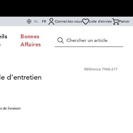
NL
FR
Connectez-vous
Liste d'envies
Panier
ils
Bonnes
Rechercher
e
Affaires
Référence
7968-217
e d’entretien
is de livraison