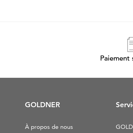
Paiement s
GOLDNER
Servi
À propos de nous
GOLD