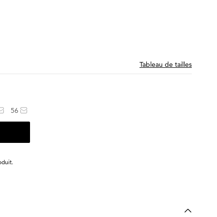
Tableau de tailles
56
duit.