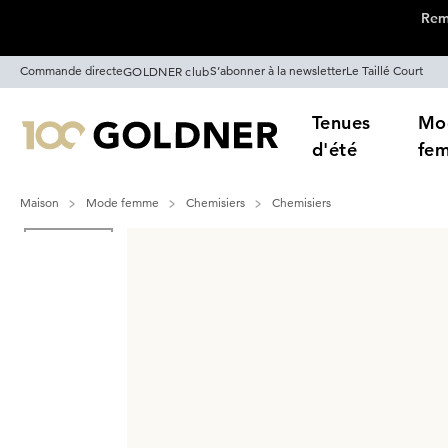
Remi
Passer la navigation, aller directement au contenu
Commande directe
S’abonner à la newsletter
Le Taillé Court
GOLDNER club
Tenues
Mo
d'été
fe
Maison
Mode femme
Chemisiers
Chemisiers