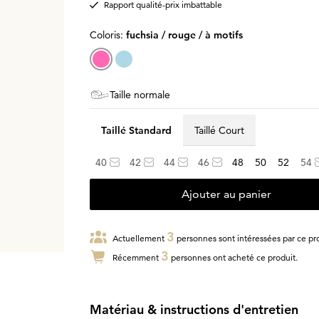
Rapport qualité-prix imbattable
Coloris:
fuchsia / rouge / à motifs
Taille normale
Taillé Standard
Taillé Court
40
42
44
46
48
50
52
54
Ajouter au panier
3
Actuellement
personnes sont intéressées par ce pro
3
Récemment
personnes ont acheté ce produit.
Matériau & instructions d'entretien