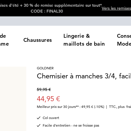
ses d'été + 30 % de remise supplémentaire sur tout*
Vers les remises
CODE : FINAL30
de
Lingerie &
Conse
Chaussures
mme
maillots de bain
Mod
GOLDNER
Chemisier à manches 3/4, facil
59,95 €
44,95 €
Meilleur prix sur 30 jours** : 49,95 €
(-10%)
|
TTC.
,
plus
fra
Col ouvert
Facile d'entretien - ne se froisse pas