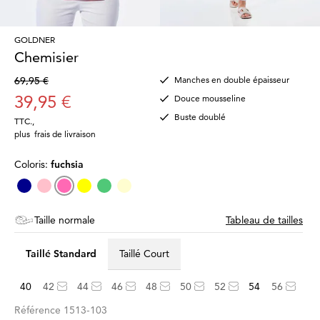
GOLDNER
Chemisier
69,95 €
Manches en double épaisseur
39,95 €
Douce mousseline
Buste doublé
TTC.
,
plus
frais de livraison
Coloris:
fuchsia
Taille normale
Tableau de tailles
Taillé Standard
Taillé Court
40
42
44
46
48
50
52
54
56
Référence
1513-103