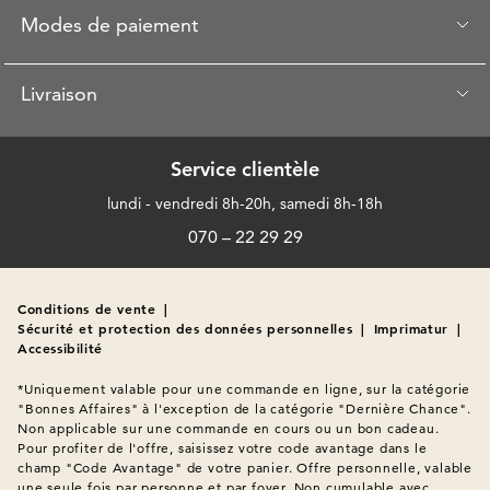
Modes de paiement
Livraison
Service clientèle
lundi - vendredi 8h-20h, samedi 8h-18h
070 – 22 29 29
Conditions de vente
|
Sécurité et protection des données personnelles
|
Imprimatur
|
Accessibilité
*Uniquement valable pour une commande en ligne, sur la catégorie 
"Bonnes Affaires" à l'exception de la catégorie "Dernière Chance". 
Non applicable sur une commande en cours ou un bon cadeau. 
Pour profiter de l'offre, saisissez votre code avantage dans le 
champ "Code Avantage" de votre panier. Offre personnelle, valable 
une seule fois par personne et par foyer. Non cumulable avec 