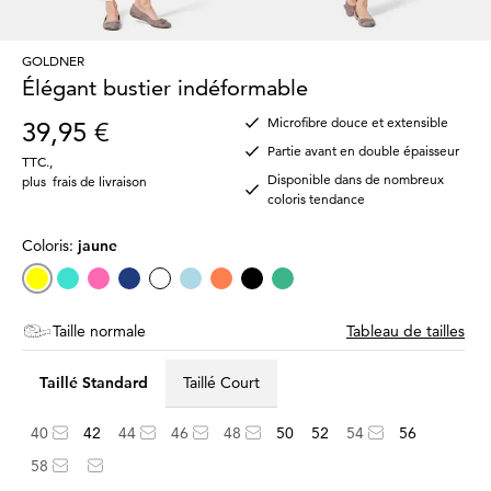
GOLDNER
Élégant bustier indéformable
Microfibre douce et extensible
39,95 €
Partie avant en double épaisseur
TTC.
,
Disponible dans de nombreux
plus
frais de livraison
coloris tendance
Coloris:
jaune
Taille normale
Tableau de tailles
Taillé Standard
Taillé Court
40
42
44
46
48
50
52
54
56
58