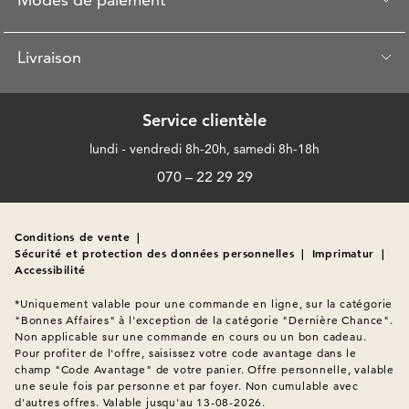
Livraison
Service clientèle
lundi - vendredi 8h-20h, samedi 8h-18h
070 – 22 29 29
Conditions de vente
|
Sécurité et protection des données personnelles
|
Imprimatur
|
Accessibilité
*Uniquement valable pour une commande en ligne, sur la catégorie 
"Bonnes Affaires" à l'exception de la catégorie "Dernière Chance". 
Non applicable sur une commande en cours ou un bon cadeau. 
Pour profiter de l'offre, saisissez votre code avantage dans le 
champ "Code Avantage" de votre panier. Offre personnelle, valable 
une seule fois par personne et par foyer. Non cumulable avec 
d'autres offres. Valable jusqu'au 13-08-2026.
