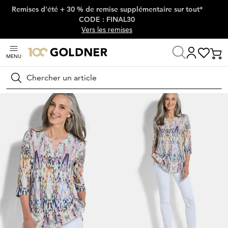
Remises d'été + 30 % de remise supplémentaire sur tout*
Passer la navigation, aller directement au contenu
CODE : FINAL30
Vers les remises
MENU
Maison
Mode femme
Chemisiers
Tuniques
Rechercher