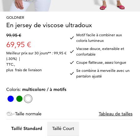
GOLDNER
En jersey de viscose ultradoux
99,95 €
Motif facile à combiner aux
coloris lumineux
69,95 €
Viscose douce, extensible et
Meilleur prix sur 30 jours** : 99,95 €
confortable
(-30%)
|
Coupe flatteuse, assez longue
TTC.
,
plus
frais de livraison
Se combine à merveille avec un
pantalon ajusté
Coloris:
multicolore / à motifs
Taille normale
Tableau de tailles
Taillé Standard
Taillé Court