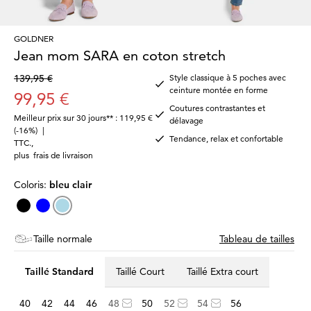
GOLDNER
Jean mom SARA en coton stretch
139,95 €
Style classique à 5 poches avec
ceinture montée en forme
99,95 €
Coutures contrastantes et
Meilleur prix sur 30 jours** : 119,95 €
délavage
(-16%)
|
Tendance, relax et confortable
TTC.
,
plus
frais de livraison
Coloris:
bleu clair
Taille normale
Tableau de tailles
Taillé Standard
Taillé Court
Taillé Extra court
40
42
44
46
48
50
52
54
56