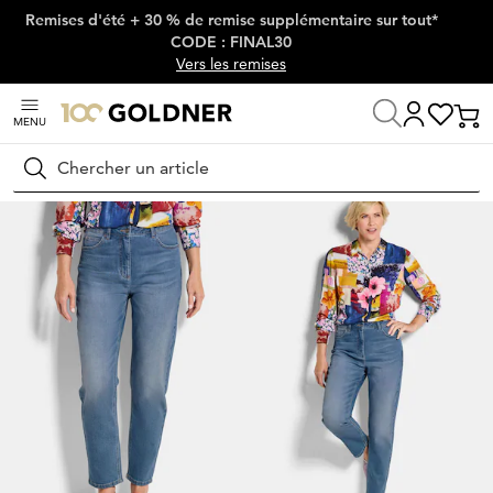
Remises d'été + 30 % de remise supplémentaire sur tout*
Passer la navigation, aller directement au contenu
CODE : FINAL30
Vers les remises
MENU
Maison
Mode femme
Jeans
Jeans stretch
Rechercher