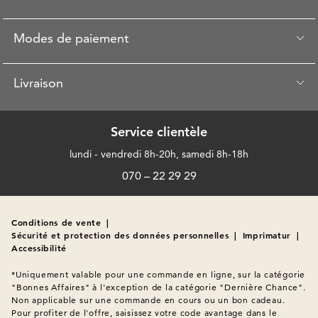
Modes de paiement
Livraison
Service clientèle
lundi - vendredi 8h-20h, samedi 8h-18h
070 – 22 29 29
Conditions de vente
|
Sécurité et protection des données personnelles
|
Imprimatur
|
Accessibilité
*Uniquement valable pour une commande en ligne, sur la catégorie 
"Bonnes Affaires" à l'exception de la catégorie "Dernière Chance". 
Non applicable sur une commande en cours ou un bon cadeau. 
Pour profiter de l'offre, saisissez votre code avantage dans le 