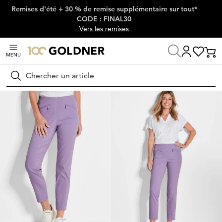
Remises d'été + 30 % de remise supplémentaire sur tout*
Passer la navigation, aller directement au contenu
CODE : FINAL30
Vers les remises
MENU
Maison
Mode femme
Pantalons
Pantalons stretch
Rechercher