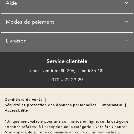
Aide
Modes de paiement
Livraison
Service clientèle
lundi - vendredi 8h-20h, samedi 8h-18h
070 – 22 29 29
Conditions de vente
|
Sécurité et protection des données personnelles
|
Imprimatur
|
Accessibilité
*Uniquement valable pour une commande en ligne, sur la catégorie 
"Bonnes Affaires" à l'exception de la catégorie "Dernière Chance". 
Non applicable sur une commande en cours ou un bon cadeau. 