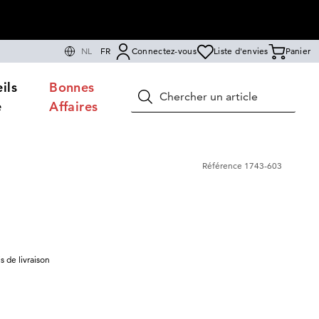
NL
FR
Connectez-vous
Liste d'envies
Panier
ils
Bonnes
Rechercher
e
Affaires
Référence
1743-603
is de livraison