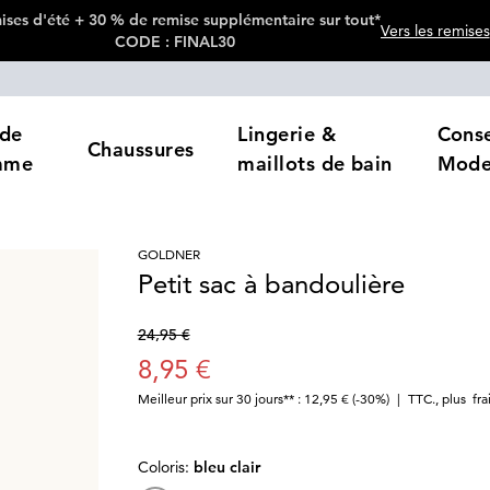
ses d'été + 30 % de remise supplémentaire sur tout*
Vers les remises
CODE : FINAL30
de
Lingerie &
Conse
Chaussures
mme
maillots de bain
Mod
GOLDNER
Petit sac à bandoulière
24,95 €
8,95 €
Meilleur prix sur 30 jours** : 12,95 €
(-30%)
|
TTC.
,
plus
fra
Coloris:
bleu clair