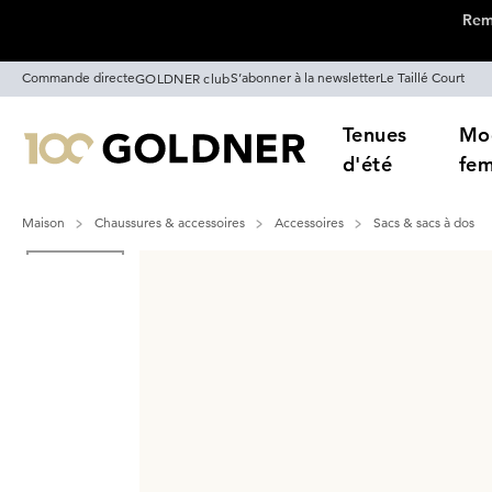
Remi
Passer la navigation, aller directement au contenu
Commande directe
S’abonner à la newsletter
Le Taillé Court
GOLDNER club
Tenues
Mo
d'été
fe
Maison
Chaussures & accessoires
Accessoires
Sacs & sacs à dos