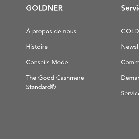
GOLDNER
Servi
À propos de nous
GOLD
Histoire
Newsl
Conseils Mode
Comma
The Good Cashmere
Deman
Standard®
Servic