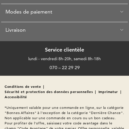
Modes de paiement
Livraison
Service clientèle
lundi - vendredi 8h-20h, samedi 8h-18h
070 – 22 29 29
Conditions de vente
|
Sécurité et protection des données personnelles
|
Imprimatur
|
Accessibilité
*Uniquement valable pour une commande en ligne, sur la catégorie 
"Bonnes Affaires" à l'exception de la catégorie "Dernière Chance". 
Non applicable sur une commande en cours ou un bon cadeau. 
Pour profiter de l'offre, saisissez votre code avantage dans le 
champ "Code Avantage" de votre panier. Offre personnelle, valable 