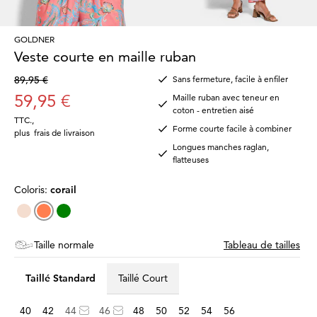
GOLDNER
Veste courte en maille ruban
89,95 €
Sans fermeture, facile à enfiler
59,95 €
Maille ruban avec teneur en
coton - entretien aisé
TTC.
,
Forme courte facile à combiner
plus
frais de livraison
Longues manches raglan,
flatteuses
Coloris:
corail
Taille normale
Tableau de tailles
Taillé Standard
Taillé Court
40
42
44
46
48
50
52
54
56