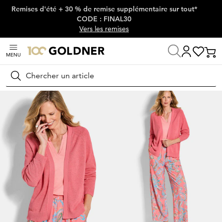
Remises d'été + 30 % de remise supplémentaire sur tout*
Passer la navigation, aller directement au contenu
CODE : FINAL30
Vers les remises
MENU
Maison
Mode femme
Tricots & pulls
Vestes en tricot
Rechercher