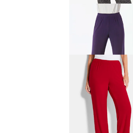
GOLDNER
Pantalon slinky confortabl
159,00 CHF
+ 4
GOLDNER
Pantalon slinky confortabl
159,00 CHF
+ 4