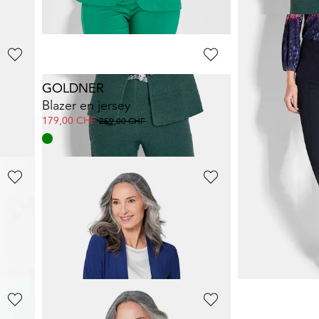
GOLDNER
GOLDNER
Pantalon en jersey VERA, aspect tweed
Blazer en jersey
Pantalon en j
179,00 CHF
139,00 CHF
259,00 CHF
169,0
GOLDNER
GOLDNER
e VERA
Veste longue en jersey
Pantalon slin
179,00 CHF
159,00 CHF
+ 3
+ 4