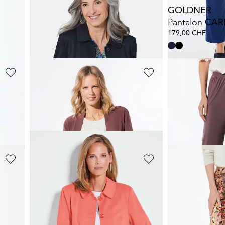
GOLDNER
GOLDNER
e VERA
Veste légère d'aspect brillant
Pantalon
CAR
279,00 CHF
179,00 CHF
GOLDNER
GOLDNER
e VERA
Veste longue en jersey
Pantalon slin
119,00 CHF
99,00 CHF
179,00 CHF
159,00
+ 3
+ 4
GOLDNER
GOLDNER
cquard
Veste en velours milleraies avec imprimé audacieux
169,00 CHF
139,00 CHF
259,00 CHF
259,0