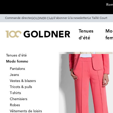
Remi
Passer la navigation, aller directement au contenu
Commande directe
S’abonner à la newsletter
Le Taillé Court
GOLDNER Club
Tenues
Mo
d'été
fe
Tenues d'été
Maison
Mode femme
Ensembl
Mode femme
Ensembles pa
Pantalons
Jeans
Vestes & blazers
Tricots & pulls
Trier Par
Promos
Co
T-shirts
Chemisiers
Robes
Vêtements de loisirs