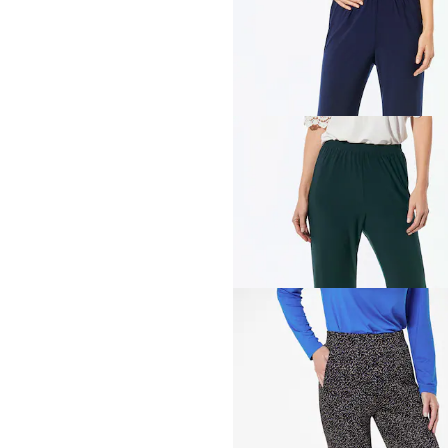
GOLDNER
Pantalon slinky confortabl
159,00 CHF
+ 4
GOLDNER
Pantalon slinky confortabl
99,00 CHF
159,00 CHF
+ 4
GOLDNER
Pantalon
LOUISA
avec motif ja
139,00 CHF
179,00 CHF