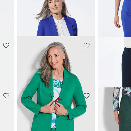
GOLDNER
GOLDNER
Pantalon ample SARA en jersey de viscose
Blazer léger en jersey très agréable à porter
279,00 CHF
219,00 CHF
+ 4
+ 4
GOLDNER
GOLDNER
Pantalon ample SARA en jersey de viscose
Blazer à col droit
179,00 CHF
139,00 CHF
279,00 CHF
219,0
GOLDNER
GOLDNER
Blazer noble en jersey
169,00 CHF
159,00 CHF
279,00 CHF
219,0