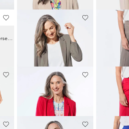
+ 4
+ 4
GOLDNER
GOLDNER
Pantalon ample SARA en jersey de viscose
Blazer léger en jersey très agréable à porter
179,00 CHF
159,00 CHF
279,00 CHF
219,0
+ 4
+ 4
GOLDNER
GOLDNER
Pantalon ample SARA en jersey de viscose
Blazer léger en jersey très agréable à porter
179,00 CHF
159,00 CHF
279,00 CHF
219,0
+ 4
+ 4