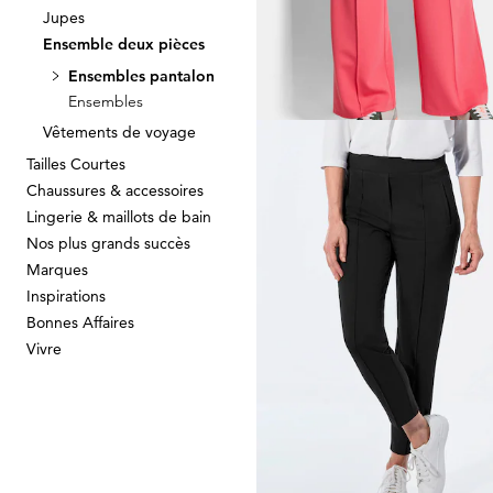
Jupes
Ensemble deux pièces
GOLDNER
Blazer en jersey avec col tai
Ensembles pantalon
159,00 CHF
179,00 CHF
Ensembles
Vêtements de voyage
Tailles Courtes
Chaussures & accessoires
Lingerie & maillots de bain
GOLDNER
Nos plus grands succès
Marques
139,00 CHF
159,00 CHF
Inspirations
Bonnes Affaires
Vivre
GOLDNER
159,00 CHF
179,00 CHF