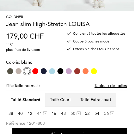
GOLDNER
Jean slim High-Stretch LOUISA
Convient à toutes les silhouettes
179,00 CHF
Coupe 5 poches mode
TTC.
,
Extensible dans tous les sens
plus
frais de livraison
Coloris:
blanc
Taille normale
Tableau de tailles
Taillé Standard
Taillé Court
Taillé Extra court
38
40
42
44
46
48
50
52
54
56
Référence
1201-803