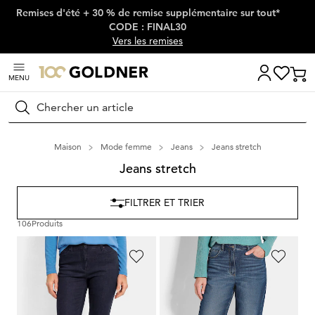
Remises d'été + 30 % de remise supplémentaire sur tout*
Passer la navigation, aller directement au contenu
CODE : FINAL30
Vers les remises
MENU
Rechercher
Maison
Mode femme
Jeans
Jeans stretch
Jeans stretch
FILTRER ET TRIER
106
Produits
GOLDNER
GOLDNER
Jean BELLA en Super-Stretch
Jean mom SARA en coton stretch
179,00 CHF
219,00 CHF