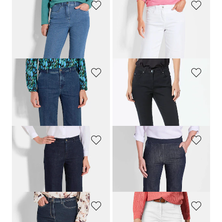
GOLDNER
GOLDNER
Jean élégant
LOUISA
COMFORT+
Pantalon court confortable
179,00 CHF
179,00 CHF
119,00 CHF
+ 1
GOLDNER
GOLDNER
Pantacourt en jean VERA avec plis repassés
Jean BELLA en Super-Stretch
179,00 CHF
179,00 CHF
99,00 CHF
+ 6
GOLDNER
GOLDNER
Pantacourt en jean VERA avec plis repassés
Jean VERA avec taille élastique et jambes amples
179,00 CHF
179,00 CHF
99,00 CHF
99,00 CHF