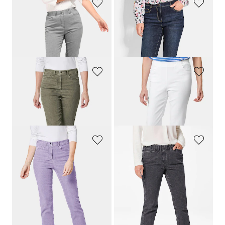
GOLDNER
GOLDNER
Jean
Jean 7/8 BELLA orné de strass scintillants
179,00 CHF
179,00 CHF
99,00 CHF
+ 1
GOLDNER
GOLDNER
Jean slim High-Stretch
LOUISA
Jean
179,00 CHF
159,00 CHF
55,00 CHF
+ 7
GOLDNER
GOLDNER
Jean slim High-Stretch
LOUISA
classique
CARLA
à taille élastique
179,00 CHF
179,00 CHF
+ 7
+ 3