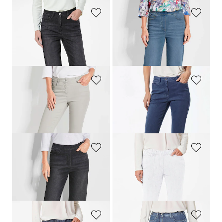
GOLDNER
GOLDNER
Jean ample VERA en denim extensible
Jean·VERA·à·taille·élastique avec jambes amples
219,00 CHF
219,00 CHF
+ 1
+ 1
GOLDNER
GOLDNER
Jean 7/8 BELLA en qualité Super-Stretch
Jean BELLA en Super-Stretch
179,00 CHF
179,00 CHF
+ 6
+ 6
GOLDNER
GOLDNER
Jean·VERA·à·taille·élastique avec jambes amples
classique
CARLA
à taille élastique
219,00 CHF
179,00 CHF
+ 1
+ 3