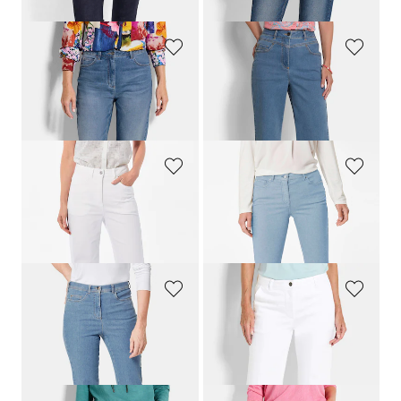
+ 6
GOLDNER
GOLDNER
Jean mom SARA en coton stretch
Jean ample VERA avec ceinture montée en forme
219,00 CHF
179,00 CHF
159,00 CHF
159,00 CHF
GOLDNER
GOLDNER
Jean ample VERA en denim extensible
Jean 7/8 BELLA en qualité Super-Stretch
219,00 CHF
179,00 CHF
139,00 CHF
+ 1
+ 6
GOLDNER
GOLDNER
Jean slim High-Stretch
LOUISA
Pantacourt en jean VERA avec plis repassés
179,00 CHF
179,00 CHF
119,00 CHF
+ 7