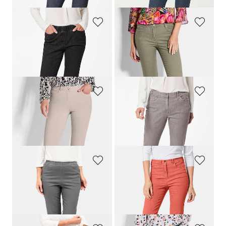
+ 1
+ 3
GOLDNER
GOLDNER
classique
CARLA
à taille élastique
Jean BELLA en Super-Stretch
179,00 CHF
179,00 CHF
139,00 CHF
+ 3
+ 6
GOLDNER
GOLDNER
Jean BELLA en Super-Stretch
Jean
LOUISA
avec broderie
179,00 CHF
179,00 CHF
139,00 CHF
+ 6
+ 1
GOLDNER
GOLDNER
Jean
Jean slim High-Stretch
LOUISA
159,00 CHF
179,00 CHF
55,00 CHF
+ 7