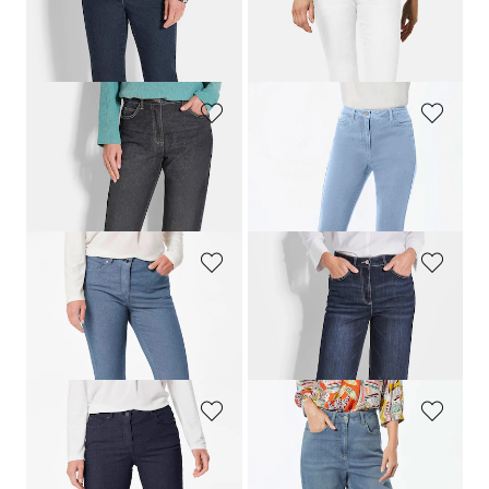
GOLDNER
GOLDNER
Jean slim High-Stretch
LOUISA
Jean court à bord évasé
179,00 CHF
179,00 CHF
99,00 CHF
+ 7
GOLDNER
GOLDNER
Jean mom SARA en coton stretch
Jean BELLA en Super-Stretch
219,00 CHF
179,00 CHF
139,00 CHF
+ 6
GOLDNER
GOLDNER
Jean 7/8 BELLA en qualité Super-Stretch
Jean ample VERA en denim extensible
179,00 CHF
219,00 CHF
+ 6
+ 1
GOLDNER
GOLDNER
Jean 7/8 BELLA en qualité Super-Stretch
Jean ample VERA en denim extensible
179,00 CHF
219,00 CHF