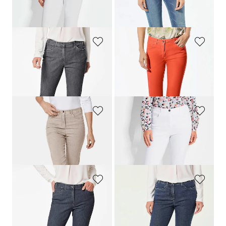
179,00 CHF
179,00 CHF
99,00 CHF
+ 7
GOLDNER
GOLDNER
Jean élégant
LOUISA
COMFORT+
Jean BELLA en Super-Stretch
179,00 CHF
179,00 CHF
139,00 CHF
+ 1
+ 6
GOLDNER
GOLDNER
Jean slim High-Stretch
LOUISA
Jean 7/8 BELLA orné de strass scintillants
179,00 CHF
179,00 CHF
+ 7
GOLDNER
GOLDNER
Jean élégant
LOUISA
COMFORT+
Jean slim
LOUISA
179,00 CHF
179,00 CHF