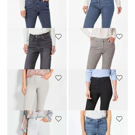
GOLDNER
GOLDNER
classique
CARLA
à taille élastique
Jean slim
LOUISA
COMFORT+
179,00 CHF
179,00 CHF
+ 3
+ 3
GOLDNER
GOLDNER
Jean ample VERA en denim extensible
Jean élégant
LOUISA
COMFORT+
219,00 CHF
179,00 CHF
139,00 CHF
+ 1
+ 1
GOLDNER
GOLDNER
Jean BELLA en Super-Stretch
Jean slim High-Stretch
LOUISA
179,00 CHF
179,00 CHF
+ 6
+ 7
GOLDNER
GOLDNER
Jean slim High-Stretch
LOUISA
Jean
CARLA
avec jambe évasée