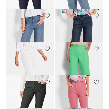
+ 6
+ 1
GOLDNER
GOLDNER
Pantalon court confortable
Jean·VERA·à·taille·élastique avec jambes amples
179,00 CHF
219,00 CHF
119,00 CHF
+ 1
GOLDNER
GOLDNER
Jean
Jean ample VERA avec nervure à effet visuel allongeant
179,00 CHF
219,00 CHF
99,00 CHF
119,00 CHF
+ 1
GOLDNER
GOLDNER
Jean 7/8 BELLA en qualité Super-Stretch
Jean SARA avec ceinture montée en forme
179,00 CHF
219,00 CHF
119,00 CHF
+ 6