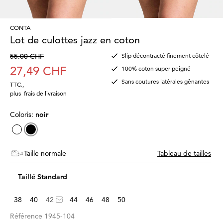
CONTA
Lot de culottes jazz en coton
55,00 CHF
Slip décontracté finement côtelé
27,49 CHF
100% coton super peigné
Sans coutures latérales gênantes
TTC.
,
plus
frais de livraison
Coloris:
noir
Taille normale
Tableau de tailles
Taillé Standard
38
40
42
44
46
48
50
Référence
1945-104