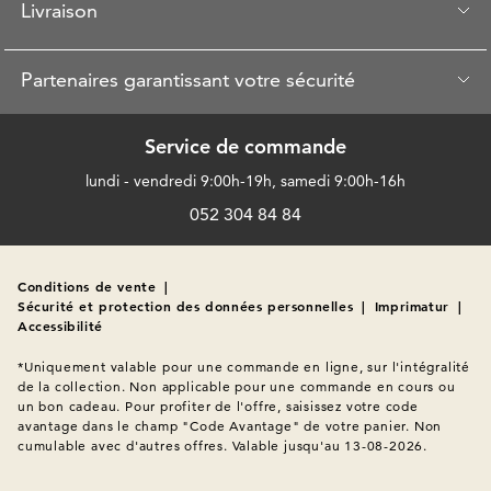
Livraison
Partenaires garantissant votre sécurité
Service de commande
lundi - vendredi 9:00h-19h, samedi 9:00h-16h
052 304 84 84
Conditions de vente
|
Sécurité et protection des données personnelles
|
Imprimatur
|
Accessibilité
*Uniquement valable pour une commande en ligne, sur l'intégralité 
de la collection. Non applicable pour une commande en cours ou 
un bon cadeau. Pour profiter de l'offre, saisissez votre code 
avantage dans le champ "Code Avantage" de votre panier. Non 
cumulable avec d'autres offres. Valable jusqu'au 13-08-2026.
