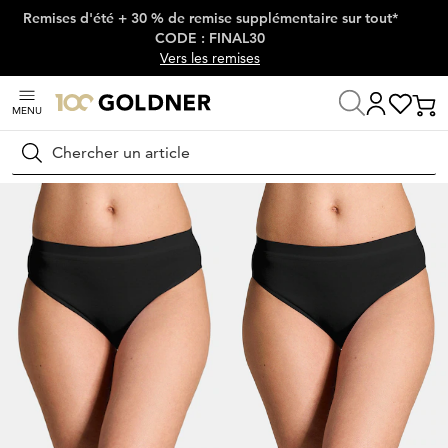
Remises d'été + 30 % de remise supplémentaire sur tout*
Passer la navigation, aller directement au contenu
CODE : FINAL30
Vers les remises
MENU
Maison
Lingerie & maillots de bain
Culottes
Culottes taille basse
Rechercher