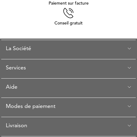
Paiement sur facture
Aperçu de nos sous-catégories
Les
sous-vêtements pour femmes
sont disponibles en
Conseil gratuit
différentes coupes afin que vous trouviez exactement le
modèle qui vous convient :
La Société
Slips taille haute :
coupe classique avec une taille haute,
confortables et sûrs
Slips taille basse :
légèrement plus bas, parfaits pour les
Services
pantalons et jupes modernes
Culottes bouffantes :
avec des jambes plus longues,
Aide
particulièrement agréables lors des mouvements
Culottes longues :
le choix idéal pour les journées plus
fraîches ou sous les jupes en automne
Modes de paiement
Slips gainants :
avec un effet légèrement sculptant pour
une silhouette lisse
Livraison