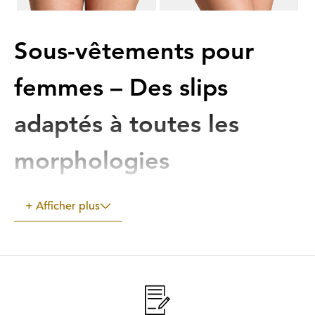
Sous-vêtements pour
femmes – Des slips
adaptés à toutes les
morphologies
Les sous-vêtements sont un élément indispensable de la lingerie
+ Afficher plus
féminine : ils doivent être confortables, ne pas serrer et
s'adapter parfaitement à la silhouette. Chez GOLDNER, vous
trouverez un large choix de
sous-vêtements pour femmes
qui
allient harmonieusement fonctionnalité, confort et style. Qu'ils
soient
cintrés
,
coupés sur les hanches
ou avec
effet galbant
,
nos modèles sont adaptés aux besoins des femmes exigeantes.