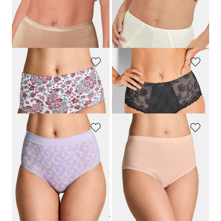
MEY
MISS MARY
Slip en coton
Slip maxi en microfibre avec dentelle
23,90 CHF
35,00 CHF
GOLDNER
ROSA FAIA
Lot de slips taille haute en coton
Slip taille haute en charmeuse et dentelle
55,00 CHF
39,90 CHF
38,51 CHF
23,94 CHF
GOLDNER
GOLDNER
Lot de slips ventre plat en coton
Lot de 7 slips montants
65,00 CHF
65,00 CHF
45,50 CHF
+ 1
1
2
3
4