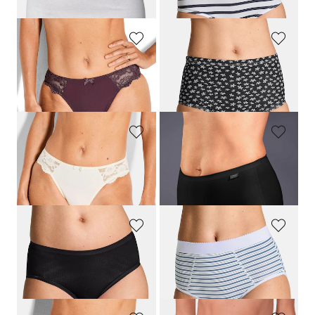
SASSA
GOLDNER
Slip taille basse féminin en dentelle
Lot de slips taille haute en coton
19,00 CHF
65,00 CHF
15,20 CHF
32,50 CHF
SASSA
SPEIDEL
Slip taille basse féminin en dentelle
Slip montant
19,00 CHF
29,00 CHF
20,29 CHF
TRIUMPH
GOLDNER
Lot de 2 slips hauts en coton et Elasthanne
Lot de slips taille basse en coton
27,00 CHF
45,00 CHF
13,50 CHF
27,00 CHF