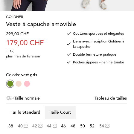
GOLDNER
Veste à capuche amovible
299,00 CHF
Coutures sportives et élégantes
179,00 CHF
Liens avec inscription Goldner à
la capuche
TTC.
,
Double fermeture pratique
plus
frais de livraison
Poches zippées – rien ne tombe
Coloris:
vert gris
Taille normale
Tableau de tailles
Taillé Standard
Taillé Court
38
40
42
44
46
48
50
52
54