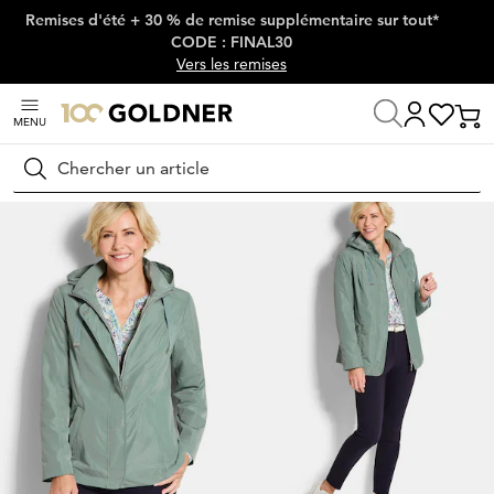
Remises d'été + 30 % de remise supplémentaire sur tout*
Passer la navigation, aller directement au contenu
CODE : FINAL30
Vers les remises
MENU
Maison
Mode femme
Vestes & blazers
Vestes
Rechercher