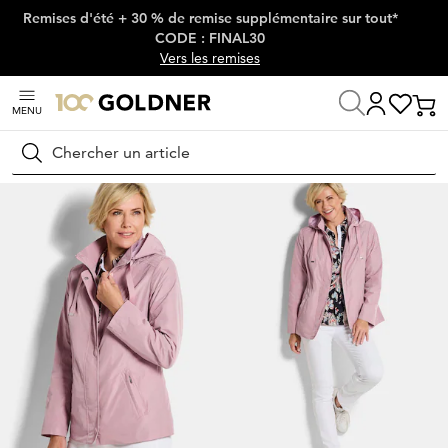
Remises d'été + 30 % de remise supplémentaire sur tout*
Passer la navigation, aller directement au contenu
CODE : FINAL30
Vers les remises
MENU
Maison
Mode femme
Vestes & blazers
Vestes
Rechercher