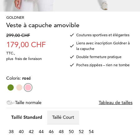
GOLDNER
Veste à capuche amovible
299,00 CHF
Coutures sportives et élégantes
179,00 CHF
Liens avec inscription Goldner à
la capuche
TTC.
,
Double fermeture pratique
plus
frais de livraison
Poches zippées – rien ne tombe
Coloris:
rosé
Taille normale
Tableau de tailles
Taillé Standard
Taillé Court
38
40
42
44
46
48
50
52
54