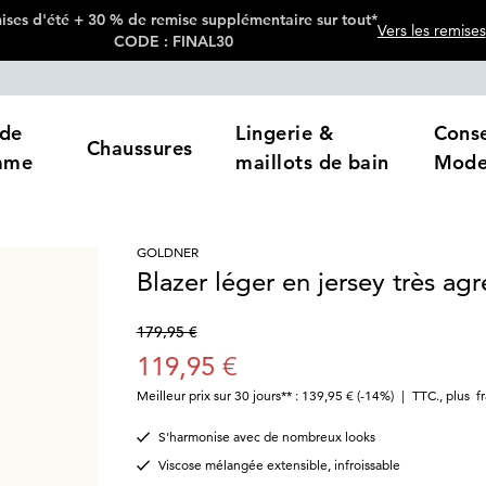
ses d'été + 30 % de remise supplémentaire sur tout*
Vers les remises
CODE : FINAL30
de
Lingerie &
Conse
Chaussures
mme
maillots de bain
Mod
GOLDNER
Blazer léger en jersey très agr
179,95 €
119,95 €
Meilleur prix sur 30 jours** : 139,95 €
(-14%)
|
TTC.
,
plus
f
S'harmonise avec de nombreux looks
Viscose mélangée extensible, infroissable