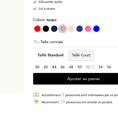
Silhouette svelte
Col à revers
Coloris:
taupe
Taille normale
Taillé Standard
Taillé Court
40
42
44
46
48
50
52
54
56
Ajouter au panier
3
Actuellement
personnes sont intéressées par ce pro
19
Récemment
personnes ont acheté ce produit.