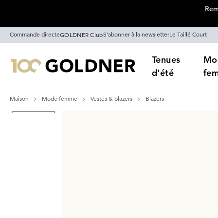
Remi
Passer la navigation, aller directement au contenu
Commande directe
S’abonner à la newsletter
Le Taillé Court
GOLDNER Club
Tenues
Mo
d'été
fe
Maison
Mode femme
Vestes & blazers
Blazers