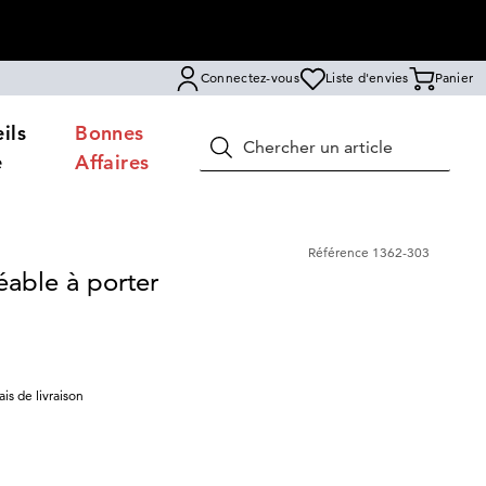
Connectez-vous
Liste d'envies
Panier
ils
Bonnes
Rechercher
e
Affaires
Référence
1362-303
éable à porter
rais de livraison