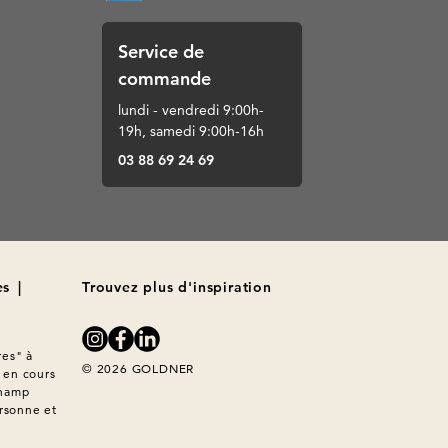
Service de
commande
lundi - vendredi 9:00h-
19h, samedi 9:00h-16h
03 88 69 24 69
es
|
Trouvez plus d'inspiration
es" à 
© 2026 GOLDNER
en cours 
hamp 
rsonne et 