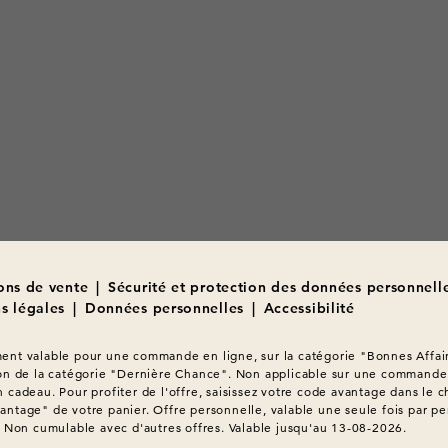
ons de vente
|
Sécurité et protection des données personnell
s légales
|
Données personnelles
|
Accessibilité
nt valable pour une commande en ligne, sur la catégorie "Bonnes Affair
on de la catégorie "Dernière Chance". Non applicable sur une commande 
 cadeau. Pour profiter de l'offre, saisissez votre code avantage dans le c
ntage" de votre panier. Offre personnelle, valable une seule fois par pe
. Non cumulable avec d'autres offres. Valable jusqu'au 13-08-2026.
