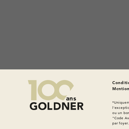
Conditi
Mention
*Uniqueme
l'excepti
ou un bon
"Code Ava
par foyer