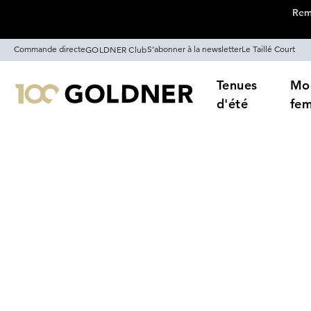
Remi
Passer la navigation, aller directement au contenu
Commande directe
S’abonner à la newsletter
Le Taillé Court
GOLDNER Club
Tenues
Mo
d'été
fe