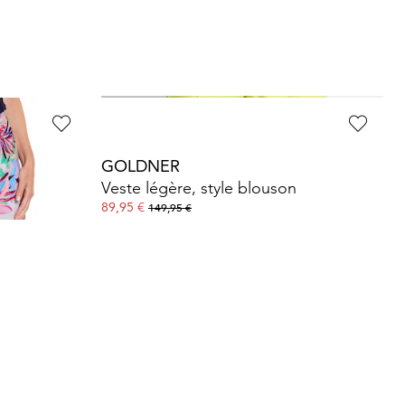
GOLDNER
G
Pantacourt en jersey VERA avec imprimé de palmiers
Veste légère, style blouson
R
89,95 €
89
149,95 €