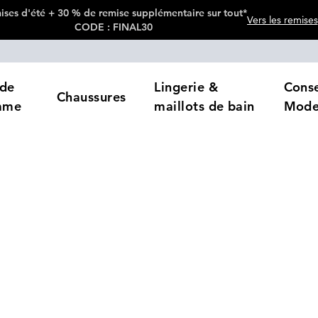
ses d'été + 30 % de remise supplémentaire sur tout*
Vers les remises
CODE : FINAL30
de
Lingerie &
Conse
Chaussures
mme
maillots de bain
Mod