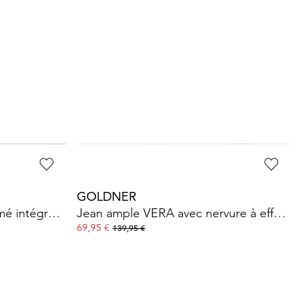
GOLDNER
G
Robe imprimée avec imprimé intégral et ceinture à nouer
Jean ample VERA avec nervure à effet visuel allongeant
T-
69,95 €
39
139,95 €