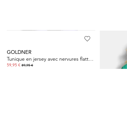
GOLDNER
GOLDNER
Tunique en jersey avec nervures flatteuses
Chemisier e
59,95 €
59,95 €
89,95 €
99,95 €