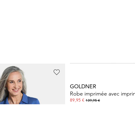
GOLDNER
Tunique fluide en jersey avec nervures flatteuses
89,95 €
139,95 €