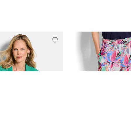
GOLDNER
n lin et coton
69,95 €
99,95 €