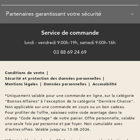
Largeur H – qu'est-ce que cela
Partenaires garantissant votre sécurité
signifie ?
Service de commande
Avec la largeur H, la chaussure est plus large à l'avant, sans être
lundi - vendredi 9:00h-19h, samedi 9:00h-16h
plus longue. Vos orteils ont ainsi plus d'espace, sans que le talon
03 88 69 24 69
ne glisse. Les chaussures pour femmes en largeur H vous
offrent une liberté de mouvement optimale, réduisent les
points de pression et garantissent une sensation de légèreté
agréable lors de la marche.
Conditions de vente
|
Sécurité et protection des données personnelles
|
Mentions légales
|
Données personnelles
|
Accessibilité
Chaussures femme en largeur H
*Uniquement valable pour une commande en ligne, sur la catégorie 
pour le quotidien et les moments
"Bonnes Affaires" à l'exception de la catégorie "Dernière Chance". 
Non applicable sur une commande en cours ou un bon cadeau. 
d’exception
Pour profiter de l'offre, saisissez votre code avantage dans le 
champ "Code Avantage" de votre panier. Offre personnelle, valable 
une seule fois par personne et par foyer. Non cumulable avec 
Chaque journée a son style. Certaines occasions appellent des
d'autres offres. Valable jusqu'au 13-08-2026.

chaussures discrètes, d’autres davantage d’élégance.