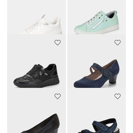
WALDLÄUFER
JOMOS
Sneakers relaxes à lacets
Chaussures avec zip de fermeture
119,95 €
129,95 €
83,97 €
64,97 €
Meilleur prix sur 30 jours** : 95,96 €
Meilleur prix sur 30 jours** : 77,97 €
(-12%)
(-16%)
JANA
JANA
Sneakers déperlantes
Escarpins avec fermeture scratchée
79,95 €
59,95 €
43,97 €
41,97 €
Meilleur prix sur 30 jours** : 55,97 €
Meilleur prix sur 30 jours** : 47,96 €
(-21%)
(-12%)
JANA
JOMOS
Escarpins avec imprimé pelliculé
Sandales en cuir avec fermeture scratchée
59,95 €
89,95 €
41,97 €
76,46 €
Meilleur prix sur 30 jours** : 47,96 €
Meilleur prix sur 30 jours** : 89,95 €