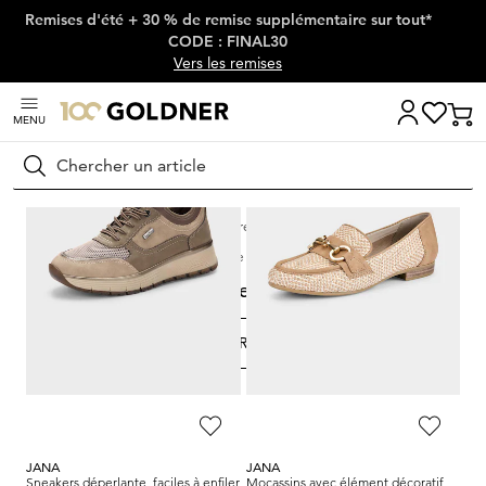
Remises d'été + 30 % de remise supplémentaire sur tout*
Passer la navigation, aller directement au contenu
CODE : FINAL30
Vers les remises
MENU
Rechercher
Maison
Chaussures & accessoires
Chaussures par largeur de chaussure
Largeur H
Largeur H
FILTRER ET TRIER
175
Produits
JANA
JANA
Sneakers déperlante, faciles à enfiler
Mocassins avec élément décoratif