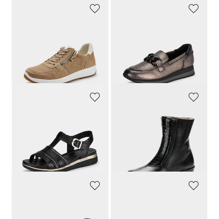
ARA
JANA
Sneakers avec zip
Mocassins avec ornements mode
134,95 €
59,95 €
80,97 €
41,97 €
Meilleur prix sur 30 jours** : 94,47 €
Meilleur prix sur 30 jours** : 47,96 €
(-14%)
(-12%)
JANA
FRANKEN SCHUHE
Sandales avec talon compensé
Chaussure d’hiver en cuir nappa
69,95 €
149,95 €
52,46 €
82,47 €
Meilleur prix sur 30 jours** : 58,06 €
Meilleur prix sur 30 jours** :
(-9%)
104,97 €
(-21%)
JANA
GOLDNER
Mocassins avec ornements mode
Sneakers avec détail en tissu filet