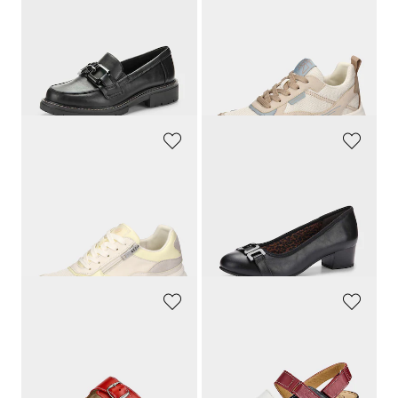
JANA
WALDLÄUFER
Mocassins JANA en similicuir verni
Sneakers en cuir et tissu filet.
69,95 €
119,95 €
48,96 €
71,97 €
Meilleur prix sur 30 jours** : 58,06 €
Meilleur prix sur 30 jours** : 83,97 €
(-15%)
(-14%)
WALDLÄUFER
JANA
Sneakers en cuir lisse et cuir suédé
Escarpins avec boucle décorative
119,95 €
59,95 €
71,97 €
Meilleur prix sur 30 jours** : 83,97 €
(-14%)
GOLDNER
GOLDNER
Mules en cuir avec boucles en métal
Sandales, style marin
79,95 €
79,95 €
75,95 €