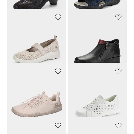
(-12%)
(-15%)
JANA
LORETTA
Ballerines avec petite bride
Bottines en cuir avec zip
59,95 €
99,95 €
56,95 €
Meilleur prix sur 30 jours** : 59,95 €
(-5%)
WALDLÄUFER
WALDLÄUFER
Chaussures pieds nus respirantes
Chaussures basses avec perforations décoratives
119,95 €
159,95 €
113,95 €
87,98 €
Meilleur prix sur 30 jours** :
Meilleur prix sur 30 jours** : 95,97 €
119,95 €
(-5%)
(-8%)