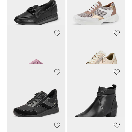
59,95 €
99,95 €
41,97 €
59,97 €
Meilleur prix sur 30 jours** : 47,96 €
Meilleur prix sur 30 jours** : 69,96 €
(-12%)
(-14%)
MUBB
WALDLÄUFER
Pantoufles en feutre avec semelle intérieure en cuir
Chaussures à lacets hallux en cuir et textile
59,95 €
129,95 €
ARA
CAPRICE
Sneakers équipées GORE-TEX®
Bottines féminines avec zip
164,95 €
109,95 €
90,71 €
Meilleur prix sur 30 jours** :
107,22 €
(-15%)