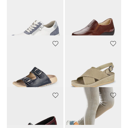
WALDLÄUFER
WALDLÄUFER
Sneakers zippées
Mocassins en cuir
139,95 €
119,95 €
76,97 €
68,98 €
Meilleur prix sur 30 jours** : 97,97 €
(-21%)
GOLDNER
MUBB
Mules en cuir avec boucles en métal
Sandales avec voûte plantaire amovible
79,95 €
89,95 €
80,96 €
Meilleur prix sur 30 jours** : 89,95 €
(-10%)
GOLDNER
WALDLÄUFER
Mocassins en cuir véritable
Chaussures à lacets hallux en cuir et textile
99,95 €
129,95 €