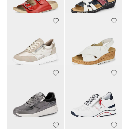
Meilleur prix sur 30 jours** : 79,95 €
(-5%)
REMONTE
WALDLÄUFER
Sneakers, aspect mat et brillant.
Sandales avec lanière velcro réglable
89,95 €
139,95 €
67,46 €
69,97 €
Meilleur prix sur 30 jours** : 89,95 €
Meilleur prix sur 30 jours** : 83,97 €
(-25%)
(-16%)
WALDLÄUFER
REMONTE
Sneakers en cuir lisse et cuir suédé
Sneakers avec talon légèrement compensé
114,90 €
99,95 €
68,94 €
64,96 €
Meilleur prix sur 30 jours** : 80,43 €
Meilleur prix sur 30 jours** : 69,97 €
(-14%)
(-7%)