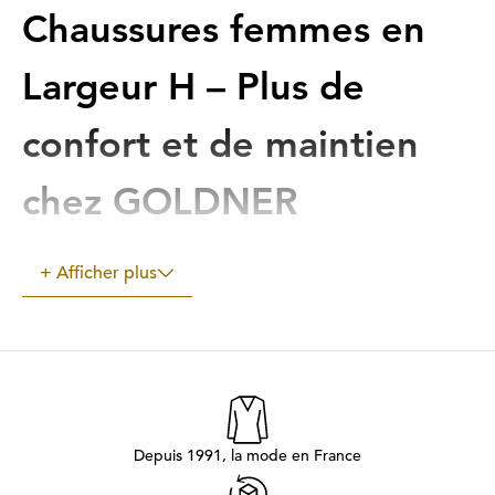
Chaussures femmes en
Largeur H – Plus de
confort et de maintien
chez GOLDNER
Des chaussures bien ajustées sont importantes au quotidien.
+ Afficher plus
Beaucoup de femmes souhaitent des chaussures qui ne serrent
pas, ne compriment pas et ont un aspect soigné. Le pied a
souvent besoin de plus d'espace, en particulier au niveau de
l'avant-pied. C'est là qu'interviennent les chaussures en largeur
H. Elles offrent plus d'espace au pied, garantissent un confort
optimal et assurent en même temps un maintien sûr.
Depuis 1991, la mode en France
Chez GOLDNER, vous trouverez des chaussures pour femmes
en largeur H spécialement adaptées aux besoins des femmes