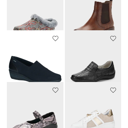
Pantoufles en feutre avec doublure en peau d’agneau
Bottines Chelsea avec fermeture zippée.
89,95 €
79,95 €
49,95 €
43,97 €
Meilleur prix sur 30 jours** : 59,95 €
Meilleur prix sur 30 jours** : 55,97 €
(-16%)
(-21%)
ARA
WALDLÄUFER
Mocassins
Mocassins en cuir
139,95 €
119,95 €
83,97 €
Meilleur prix sur 30 jours** : 92,36 €
(-9%)
GOLDNER
REMONTE
Ballerines avec imprimé animalier
Sneakers avec éléments brillants
99,95 €
79,95 €
54,97 €
51,96 €
Meilleur prix sur 30 jours** : 61,97 €
Meilleur prix sur 30 jours** : 55,97 €