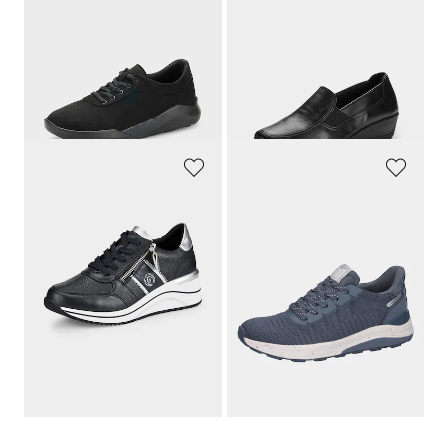
GOLDNER
ARA
Sneakers légères, équipées Soft-Touch
Mocassins
99,95 €
144,95 €
49,97 €
79,73 €
Meilleur prix sur 30 jours** : 69,97 €
Meilleur prix sur 30 jours** : 86,97 €
(-28%)
(-8%)
REMONTE
WALDLÄUFER
Sneakers avec semelle extérieure à effet amortissant
Sneakers respirantes avec laçage
99,95 €
119,95 €
74,96 €
77,96 €
Meilleur prix sur 30 jours** : 99,95 €
Meilleur prix sur 30 jours** : 83,97 €
(-25%)
(-7%)
1
2
3