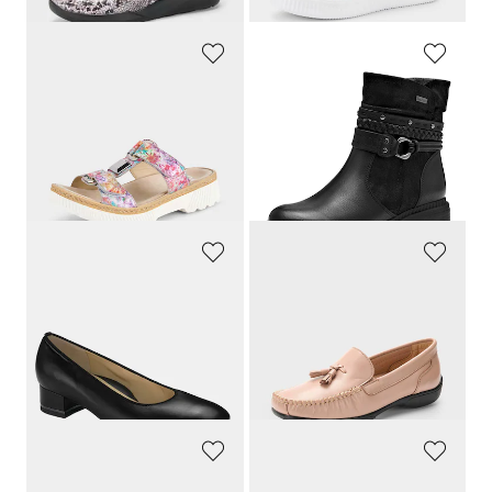
(-11%)
(-7%)
ARA
JANA
Mules féminines avec bride à fermeture velcro
Bottines biker avec détail décoratif
79,95 €
79,95 €
51,96 €
43,97 €
Meilleur prix sur 30 jours** : 55,97 €
Meilleur prix sur 30 jours** : 55,97 €
(-7%)
(-21%)
ARA
GOLDNER
Escarpins classiques
Mocassins avec pompon décoratif
129,95 €
99,95 €
64,97 €
Meilleur prix sur 30 jours** : 74,96 €
(-13%)