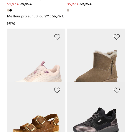
79,95 €
59,95 €
51,97 €
35,97 €
Meilleur prix sur 30 jours** : 56,76 €
(-8%)
WALDLÄUFER
ARA
Sneakers relaxes à lacets
Bottines avec doublure en peau d'agneau
119,95 €
124,95 €
65,97 €
62,47 €
Meilleur prix sur 30 jours** : 71,97 €
Meilleur prix sur 30 jours** : 87,47 €
(-8%)
(-28%)
MUBB
JANA
Sandales en cuir avec boucles, coloris or
Sneakers déperlante, faciles à enfiler
69,95 €
79,95 €
52,46 €
47,97 €
Meilleur prix sur 30 jours** : 69,95 €
Meilleur prix sur 30 jours** : 56,76 €
(-25%)
(-15%)