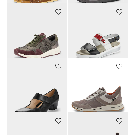
WALDLÄUFER
SEMLER
Sneakers en cuir, avec imprimé pelliculé
Sandales avec applications mode
135,90 €
149,90 €
74,74 €
91,44 €
Meilleur prix sur 30 jours** : 89,69 €
(-16%)
ARA
ARA
Escarpins
Sneakers équipées GORE-TEX®
129,95 €
164,95 €
98,97 €
Meilleur prix sur 30 jours** :
107,22 €
(-7%)
MUBB
JANA