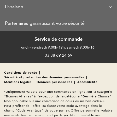
Livraison
Partenaires garantissant votre sécurité
Service de commande
lundi - vendredi 9:00h-19h, samedi 9:00h-16h
03 88 69 24 69
Conditions de vente
|
Sécurité et protection des données personnelles
|
Mentions légales
|
Données personnelles
|
Accessibilité
*Uniquement valable pour une commande en ligne, sur la catégorie 
"Bonnes Affaires" à l'exception de la catégorie "Dernière Chance". 
Non applicable sur une commande en cours ou un bon cadeau. 
Pour profiter de l'offre, saisissez votre code avantage dans le 
champ "Code Avantage" de votre panier. Offre personnelle, valable 
une seule fois par personne et par foyer. Non cumulable avec 