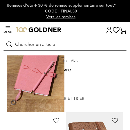
Remises d'été + 30 % de remise supplémentaire sur tout*
Passer la navigation, aller directement au contenu
CODE : FINAL30
Vers les remises
MENU
Rechercher
Maison
Vivre
Vivre
Intérieur
FILTRER ET TRIER
7
Produits