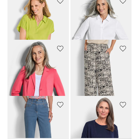
GOLDNER
GOLDNER
Chemisier avec col chemise ouvert
Chemisier pur coton
59,95 €
59,95 €
49,95 €
GOLDNER
GOLDNER
Blazer en jersey avec col tailleur
Pantalon ample VERA en satin de viscose
119,95 €
119,95 €
99,95 €
99,95 €
Meilleur prix sur 30 jours** :
109,95 €
(-9%)
GOLDNER
GOLDNER
Jean ample VERA avec ceinture montée en forme
Cardigan en pure laine Mérinos
119,95 €
109,95 €
99,95 €
+ 2