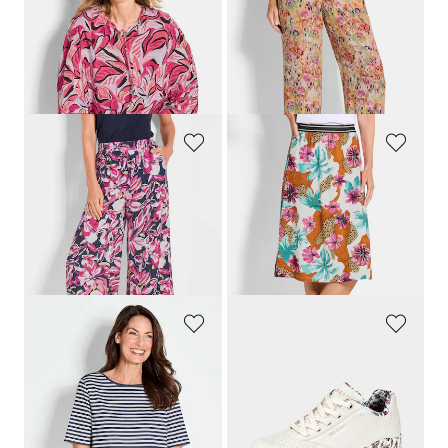
Blouse en viscose avec manches originales
Pantalon ample VERA en viscose
109,95 €
119,95 €
59,95 €
59,95 €
Meilleur prix sur 30 jours** : 69,95 €
Meilleur prix sur 30 jours** : 89,95 €
(-14%)
(-33%)
GOLDNER
GOLDNER
Pantalon imprimé VERA à motif floral
Jupe en jersey avec imprimé floral et animalier
99,95 €
109,95 €
69,95 €
69,95 €
Meilleur prix sur 30 jours** : 89,95 €
Meilleur prix sur 30 jours** :
(-22%)
109,95 €
(-36%)
GOLDNER
SKECHERS
T-shirt à rayures en jersey de viscose
Sneakers avec mousse à mémoire de forme
59,95 €
89,95 €
39,95 €
85,45 €
+ 1
Meilleur prix sur 30 jours** : 89,95 €
Meilleur prix sur 30 jours** : 49,95 €