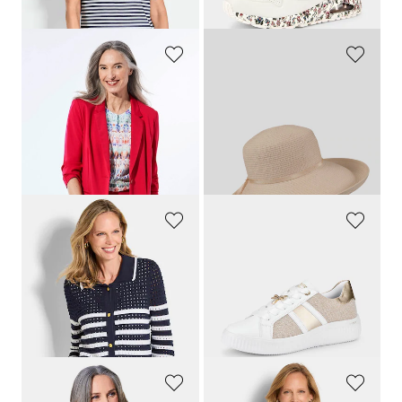
(-5%)
(-20%)
GOLDNER
LOEVENICH
Blazer léger en jersey très agréable à porter
Chapeau d’été élégant à bord large
179,95 €
59,95 €
119,95 €
44,96 €
+ 4
Meilleur prix sur 30 jours** : 47,96 €
Meilleur prix sur 30 jours** :
(-6%)
139,95 €
(-14%)
GOLDNER
REMONTE
Veste en tricot avec col polo
Sneakers avec éléments brillants
119,95 €
79,95 €
89,95 €
51,96 €
Meilleur prix sur 30 jours** :
Meilleur prix sur 30 jours** : 55,97 €
109,95 €
(-18%)
(-7%)