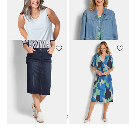
GOLDNER
GOLDNER
Élégant bustier indéformable
Surchemise, aspect jean
39,95 €
119,95 €
69,95 €
+ 5
Meilleur prix sur 30 jours** : 89,95 €
(-22%)
GOLDNER
GOLDNER
Style 5 poches
Robe en jersey avec lien à nouer et poches
119,95 €
149,95 €
69,95 €
109,95 €
Meilleur prix sur 30 jours** : 89,95 €
Meilleur prix sur 30 jours** :
(-22%)
119,95 €
(-8%)
1
2