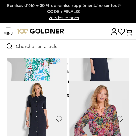
Remises d'été + 30 % de remise supplémentaire sur tout*
Passer la navigation, aller directement au contenu
CODE : FINAL30
Vers les remises
MENU
Rechercher
Maison
Mode femme
Vêtements de voyage
Tenues de voyage
Tenues de voyage
FILTRER ET TRIER
68
Produits
GOLDNER
GOLDNER
Tunique avec imprimé intégral haut en couleur
Robe élégante à manches froncées