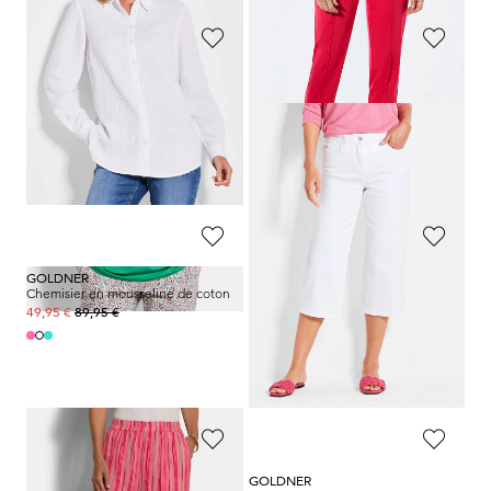
GOLDNER
GOLDNER
Tunique fluide en jersey avec nervures flatteuses
Lot de 3 T-shirts
89,95 €
89,95 €
49,95 €
80,96 €
Meilleur prix sur 30 jours** : 59,95 €
Meilleur prix sur 30 jours** : 89,95 €
(-16%)
(-10%)
GOLDNER
GOLDNER
Chemisier en mousseline de coton
Pantalon ample SARA en jersey de viscose
89,95 €
139,95 €
49,95 €
99,95 €
+ 4
Meilleur prix sur 30 jours** :
119,95 €
(-16%)
GOLDNER
GOLDNER