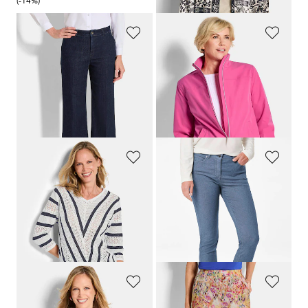
(-14%)
109,95 €
(-18%)
GOLDNER
GOLDNER
Pantacourt en jean VERA avec plis repassés
Blouson zippé
119,95 €
169,95 €
59,95 €
99,95 €
Meilleur prix sur 30 jours** : 69,95 €
Meilleur prix sur 30 jours** :
(-14%)
119,95 €
(-16%)
GOLDNER
GOLDNER
Pull en tricot fin avec motif marin
Jean 7/8 BELLA en qualité Super-Stretch
109,95 €
119,95 €
59,95 €
+ 6
Meilleur prix sur 30 jours** : 89,95 €
(-33%)
GOLDNER
GOLDNER