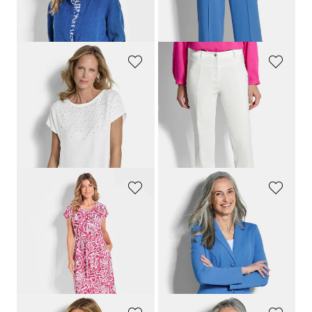
+ 3
GOLDNER
GOLDNER
Blouse raffinée avec pierres scintillantes
Pantalon
LOUISA
en bengaline Super-Stretch
89,95 €
99,95 €
49,95 €
69,95 €
Meilleur prix sur 30 jours** : 89,95 €
(-22%)
GOLDNER
GOLDNER
Robe en lin avec imprimé intégral et ceinture à nouer
Blazer en jersey avec col tailleur
139,95 €
119,95 €
99,95 €
99,95 €
Meilleur prix sur 30 jours** :
119,95 €
(-16%)