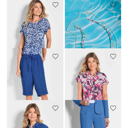
GOLDNER
GOLDNER
T-shirt imprimé en jersey de viscose
Lot de 2 colliers
59,95 €
24,95 €
49,95 €
7,95 €
Meilleur prix sur 30 jours** : 12,95 €
(-38%)
GOLDNER
GOLDNER
Bermuda
CARLA
en pur lin
Chemisier imprimé avec motif floral
99,95 €
69,95 €
69,95 €
59,95 €
Meilleur prix sur 30 jours** : 89,95 €
(-22%)
GOLDNER
GOLDNER
Chemisier en lin
Pantalon en jersey VERA avec nervures
99,95 €
99,95 €
89,95 €
89,95 €