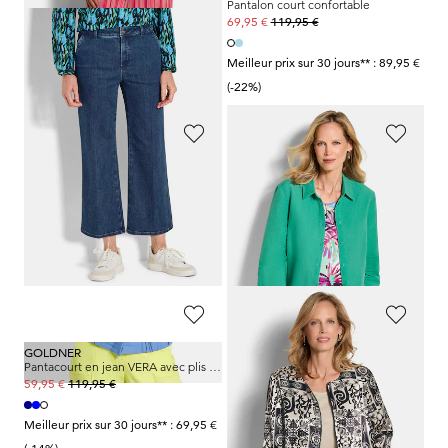
Pantacourt VERA à rayures longitudinales
Pantalon court confortable
119,95 €
119,95 €
69,95 €
69,95 €
Meilleur prix sur 30 jours** : 99,95 €
Meilleur prix sur 30 jours** : 89,95 €
(-30%)
(-22%)
GOLDNER
GOLDNER
Veste légère, style blouson
Chemisier en lin et coton
149,95 €
99,95 €
89,95 €
59,95 €
Meilleur prix sur 30 jours** : 99,95 €
Meilleur prix sur 30 jours** : 69,95 €
(-10%)
(-14%)
GOLDNER
GOLDNER
Pantacourt en jean VERA avec plis repassés
Blouson noble en satin de viscose
119,95 €
149,95 €
59,95 €
89,95 €
Meilleur prix sur 30 jours** : 69,95 €
Meilleur prix sur 30 jours** :