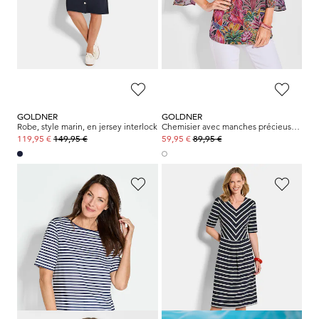
109,95 €
139,95 €
69,95 €
99,95 €
Meilleur prix sur 30 jours** :
119,95 €
(-16%)
GOLDNER
GOLDNER
Robe, style marin, en jersey interlock
Chemisier avec manches précieuses en mousseline
149,95 €
89,95 €
119,95 €
59,95 €
GOLDNER
GOLDNER
T-shirt à rayures en jersey de viscose
Robe en jersey, style marin
59,95 €
119,95 €
39,95 €
99,95 €
+ 1
Meilleur prix sur 30 jours** :
Meilleur prix sur 30 jours** : 49,95 €
119,95 €
(-16%)
(-20%)