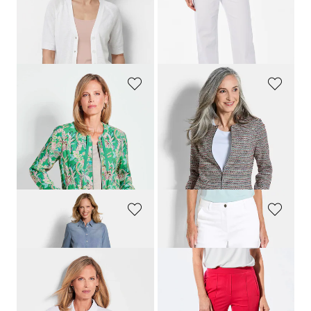
89,95 €
139,95 €
59,95 €
+ 1
Meilleur prix sur 30 jours** : 69,95 €
(-14%)
GOLDNER
GOLDNER
Blouson avec imprimé floral intégral
Blazer en jersey, aspect bouclette
179,95 €
139,95 €
119,95 €
89,95 €
Meilleur prix sur 30 jours** :
Meilleur prix sur 30 jours** : 99,95 €
139,95 €
(-14%)
(-10%)
GOLDNER
GOLDNER
Robe aspect jean, en pur coton
Pantacourt en jean VERA avec plis repassés
169,95 €
119,95 €
119,95 €
69,95 €
Meilleur prix sur 30 jours** : 89,95 €
(-22%)