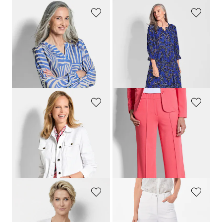
GOLDNER
GOLDNER
Blouse légère en pure viscose
Robes à bretelles avec imprimé floral séduisant
69,95 €
139,95 €
59,95 €
89,95 €
Meilleur prix sur 30 jours** : 99,95 €
(-10%)
GOLDNER
GOLDNER
Veste en jean ornée d'une bordure florale
Pantalon en jersey VERA avec nervures
149,95 €
99,95 €
109,95 €
89,95 €
Meilleur prix sur 30 jours** :
119,95 €
(-8%)
GOLDNER
GOLDNER
Cardigan en maille ruban agréable à porter
Jean ample VERA en denim extensible