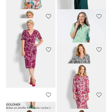
GOLDNER
GOLDNER
Robe élégante en jersey crêpe
Robe en lin
189,95 €
119,95 €
119,95 €
89,95 €
GOLDNER
GOLDNER
Robe en lin avec imprimé intégral et ceinture à nouer
Robe en viscose avec encolure en V
139,95 €
139,95 €
99,95 €
99,95 €
Meilleur prix sur 30 jours** :
Meilleur prix sur 30 jours** :
119,95 €
(-16%)
119,95 €
(-16%)
GOLDNER
GOLDNER
Robe en étoffe filet, style cache-cœur
Robe ornée de perles
189,95 €