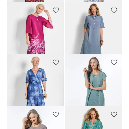
GOLDNER
GOLDNER
Robe
Robe aspect jean, en pur coton
199,95 €
169,95 €
119,95 €
119,95 €
Meilleur prix sur 30 jours** :
139,95 €
(-14%)
GOLDNER
GOLDNER
Robe en tissu filet
Robe
179,95 €
179,95 €
99,95 €
119,95 €
Meilleur prix sur 30 jours** :
Meilleur prix sur 30 jours** :
109,95 €
(-9%)
139,95 €
(-14%)
GOLDNER
GOLDNER