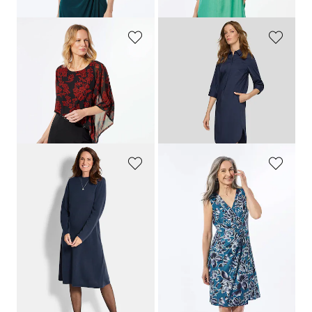
139,95 €
(-14%)
(-22%)
GOLDNER
RABE
Robe habillée avec drapé en mousseline
Robe tunique avec col chemise
189,95 €
149,95 €
139,95 €
67,47 €
Meilleur prix sur 30 jours** :
104,97 €
(-35%)
GOLDNER
GOLDNER
Robe en tricot à la coupe féminine en A
Robe style croisé
119,95 €
179,95 €
89,95 €
119,95 €
Meilleur prix sur 30 jours** : 99,95 €
Meilleur prix sur 30 jours** :
(-10%)
139,95 €
(-14%)