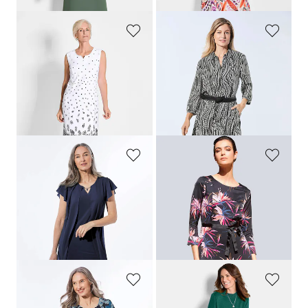
GOLDNER
GOLDNER
Robe imprimée en jersey
Robe-chemisier à col chemise
179,95 €
139,95 €
89,95 €
89,95 €
Meilleur prix sur 30 jours** :
Meilleur prix sur 30 jours** : 99,95 €
109,95 €
(-18%)
(-10%)
GOLDNER
ALBA MODA
Robe
Robe avec ceinture à nouer
179,95 €
119,95 €
119,95 €
19,95 €
Meilleur prix sur 30 jours** :
Meilleur prix sur 30 jours** : 39,95 €
139,95 €
(-14%)
(-50%)
GOLDNER
GOLDNER