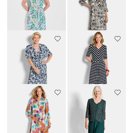
Robe imprimée avec imprimé intégral et ceinture à nouer
Robe-chemisier en satin de viscose
139,95 €
149,95 €
89,95 €
89,95 €
Meilleur prix sur 30 jours** : 99,95 €
Meilleur prix sur 30 jours** : 99,95 €
(-10%)
(-10%)
GOLDNER
GOLDNER
Robe plissée élégante, style cache-cœur
Robe en jersey, style marin
189,95 €
119,95 €
119,95 €
99,95 €
Meilleur prix sur 30 jours** :
Meilleur prix sur 30 jours** :
149,95 €
(-20%)
119,95 €
(-16%)
GOLDNER
GOLDNER
Robe-chemisier avec imprimé léopard et fleurs
Robe avec veste en dentelle et paillettes
119,95 €
199,95 €
99,95 €
Meilleur prix sur 30 jours** :
109,95 €
(-9%)