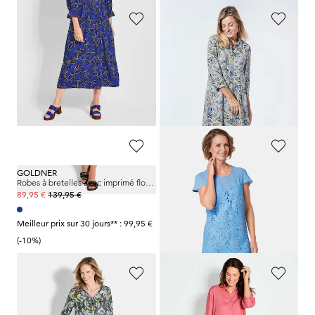
GOLDNER
GOLDNER
Robe safari en coton et lin
Robe-chemisier à col chemise
139,95 €
139,95 €
109,95 €
89,95 €
Meilleur prix sur 30 jours** :
Meilleur prix sur 30 jours** : 99,95 €
119,95 €
(-8%)
(-10%)
GOLDNER
GOLDNER
Robes à bretelles avec imprimé floral séduisant
Robe d'été en dentelle
139,95 €
199,95 €
89,95 €
119,95 €
Meilleur prix sur 30 jours** : 99,95 €
Meilleur prix sur 30 jours** :
(-10%)
169,95 €
(-29%)
GOLDNER
GOLDNER
Robe à pans en viscose douce et fluide
Robe chemisier avec poches latérales