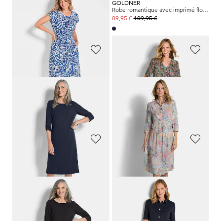
GOLDNER
GOLDNER
Robe à pois travaillée sur pans
Robe romantique avec imprimé floral intégral
149,95 €
109,95 €
119,95 €
89,95 €
GOLDNER
GOLDNER
Robe élégante à manches froncées
Robe en pure viscose
139,95 €
149,95 €
99,95 €
119,95 €
Meilleur prix sur 30 jours** :
119,95 €
(-16%)
GOLDNER
GOLDNER
Robe en lin avec imprimé intégral et ceinture à nouer
Robe imprimée avec motif floral
139,95 €
139,95 €
99,95 €
89,95 €
Meilleur prix sur 30 jours** :
119,95 €
(-16%)