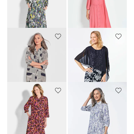
119,95 €
139,95 €
59,95 €
89,95 €
Meilleur prix sur 30 jours** : 69,95 €
Meilleur prix sur 30 jours** : 99,95 €
(-14%)
(-10%)
GOLDNER
GOLDNER
Robe chemisier avec imprimé intégral
Elégante robe en dentelle et mousseline
139,95 €
219,95 €
99,95 €
99,95 €
Meilleur prix sur 30 jours** :
169,95 €
(-41%)
GOLDNER
GOLDNER
Robe-chemisier en pure viscose
Robe en lin
119,95 €
119,95 €
59,95 €
89,95 €
Meilleur prix sur 30 jours** : 69,95 €
(-14%)