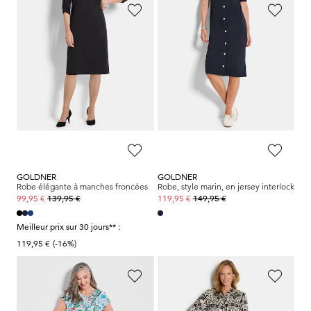
GOLDNER
GOLDNER
Robe élégante à manches froncées
Robe-chemisier en pure viscose
139,95 €
169,95 €
99,95 €
119,95 €
Meilleur prix sur 30 jours** :
119,95 €
(-16%)
GOLDNER
GOLDNER
Robe élégante à manches froncées
Robe, style marin, en jersey interlock
139,95 €
149,95 €
99,95 €
119,95 €
Meilleur prix sur 30 jours** :
119,95 €
(-16%)
GOLDNER
GOLDNER