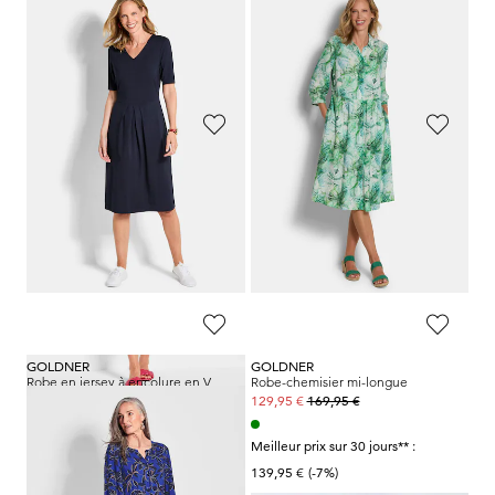
179,95 €
119,95 €
Meilleur prix sur 30 jours** :
149,95 €
(-20%)
GOLDNER
GOLDNER
Robe en lin avec imprimé intégral et ceinture à nouer
Robe-chemisier avec imprimé de feuilles
139,95 €
149,95 €
99,95 €
109,95 €
Meilleur prix sur 30 jours** :
Meilleur prix sur 30 jours** :
119,95 €
(-16%)
119,95 €
(-8%)
GOLDNER
GOLDNER
Robe en jersey à encolure en V
Robe-chemisier mi-longue
119,95 €
169,95 €
99,95 €
129,95 €
Meilleur prix sur 30 jours** :
Meilleur prix sur 30 jours** :
119,95 €
(-16%)
139,95 €
(-7%)