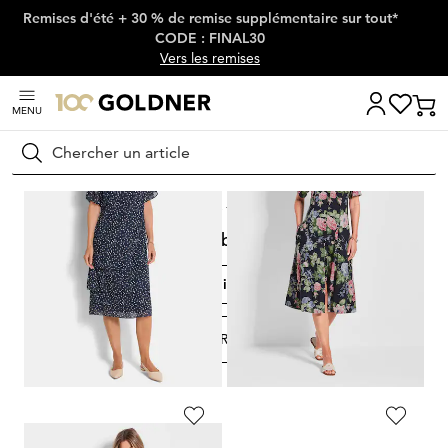
Remises d'été + 30 % de remise supplémentaire sur tout*
Passer la navigation, aller directement au contenu
CODE : FINAL30
Vers les remises
MENU
Rechercher
Maison
Mode femme
Robes
Robes
Robes d'été
Robes de soirée
Robes chemisiers
Robes
FILTRER ET TRIER
98
Produits