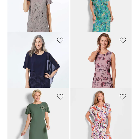
Robe d'été en dentelle
Robe en viscose avec ceinture à nouer
199,95 €
139,95 €
119,95 €
119,95 €
Meilleur prix sur 30 jours** :
169,95 €
(-29%)
GOLDNER
GOLDNER
Robe habillée avec drapé en mousseline
Robe élégante en maille douce
219,95 €
179,95 €
119,95 €
109,95 €
Meilleur prix sur 30 jours** :
149,95 €
(-20%)
GOLDNER
GOLDNER
Robe élégante en voile, avec broche
Jupe imprimée avec imprimé de plumes
179,95 €
139,95 €
119,95 €
89,95 €
Meilleur prix sur 30 jours** :
Meilleur prix sur 30 jours** : 99,95 €
169,95 €
(-29%)
(-10%)