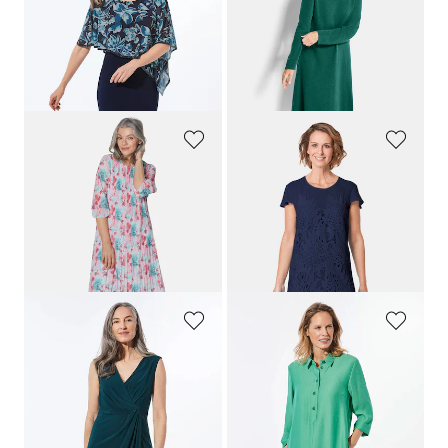
Robe habillée avec drapé en mousseline
Robe en tricot à la coupe féminine en A
189,95 €
119,95 €
119,95 €
89,95 €
Meilleur prix sur 30 jours** :
Meilleur prix sur 30 jours** : 99,95 €
149,95 €
(-20%)
(-10%)
GOLDNER
GOLDNER
Robe plissée
Robe d'été en dentelle
179,95 €
199,95 €
109,95 €
119,95 €
Meilleur prix sur 30 jours** :
169,95 €
(-29%)
GOLDNER
GOLDNER
Robe portefeuille en tissu slinky
Robe à col chemise
179,95 €
139,95 €
119,95 €
69,95 €
Meilleur prix sur 30 jours** :
Meilleur prix sur 30 jours** : 89,95 €