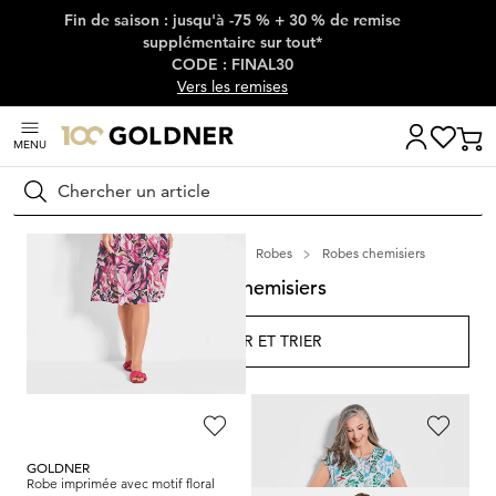
Fin de saison : jusqu'à -75 % + 30 % de remise
Passer la navigation, aller directement au contenu
supplémentaire sur tout*
CODE : FINAL30
Vers les remises
MENU
Rechercher
Maison
Mode femme
Robes
Robes chemisiers
Robes chemisiers
FILTRER ET TRIER
18
Produits
GOLDNER
GOLDNER
Robe imprimée avec motif floral
Robe imprimée avec imprimé intégral et ceinture à nouer