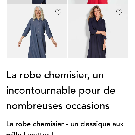
GOLDNER
GOLDNER
Robe avec col chemise
Robe-chemisier
149,95 €
159,95 €
69,95 €
119,95 €
Meilleur prix sur 30 jours** : 89,95 €
Meilleur prix sur 30 jours** :
(-22%)
129,95 €
(-7%)
La robe chemisier, un
incontournable pour de
nombreuses occasions
La robe chemisier - un classique aux
mille facettes !