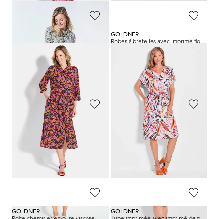
GOLDNER
GOLDNER
Robe-chemisier à col chemise
Robes à bretelles avec imprimé floral séduisant
139,95 €
139,95 €
89,95 €
89,95 €
Meilleur prix sur 30 jours** : 99,95 €
Meilleur prix sur 30 jours** : 99,95 €
(-10%)
(-10%)
GOLDNER
GOLDNER
Robe chemisier avec poches latérales
Robe chemisier avec imprimé intégral
139,95 €
139,95 €
89,95 €
99,95 €
Meilleur prix sur 30 jours** : 99,95 €
(-10%)
GOLDNER
GOLDNER
Robe chemisier en pure viscose
Jupe imprimée avec imprimé de plumes