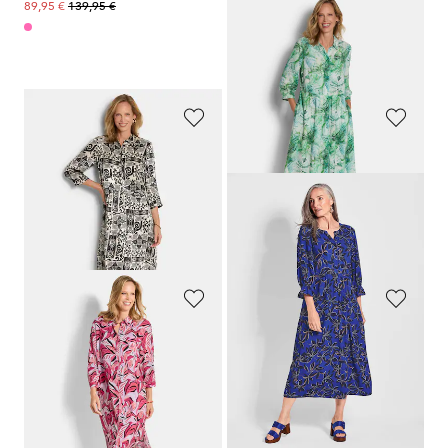
139,95 €
139,95 €
89,95 €
89,95 €
Meilleur prix sur 30 jours** : 99,95 €
(-10%)
GOLDNER
GOLDNER
Robe-chemisier en satin de viscose
Robe-chemisier avec imprimé léopard et fleurs
149,95 €
119,95 €
89,95 €
99,95 €
Meilleur prix sur 30 jours** : 99,95 €
Meilleur prix sur 30 jours** :
(-10%)
109,95 €
(-9%)
GOLDNER
GOLDNER
Robe-chemisier avec imprimé de feuilles
Robe-chemisier mi-longue
149,95 €
169,95 €
109,95 €
129,95 €
Meilleur prix sur 30 jours** :
Meilleur prix sur 30 jours** :
119,95 €
(-8%)
139,95 €
(-7%)