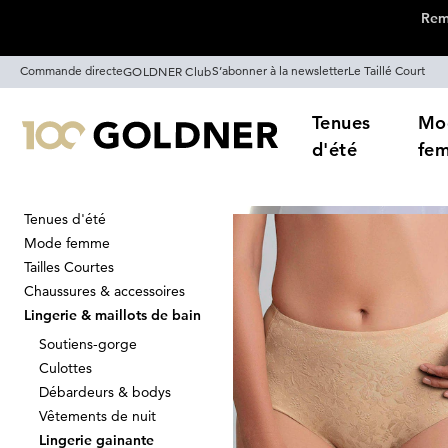
Remi
Passer la navigation, aller directement au contenu
Commande directe
S’abonner à la newsletter
Le Taillé Court
GOLDNER Club
Tenues
Mo
d'été
fe
Tenues d'été
Maison
Lingerie & maillots de bain
Mode femme
Culottes gai
Tailles Courtes
Chaussures & accessoires
Lingerie & maillots de bain
Soutiens-gorge
Trier Par
Promos
Co
Culottes
Débardeurs & bodys
Vêtements de nuit
Lingerie gainante