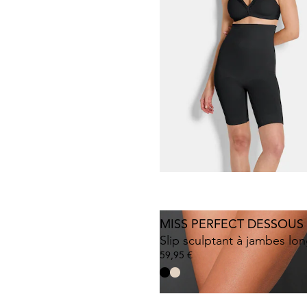
34,95 €
MISS PERFECT DESSOUS
Panty gainant en jacquard
38,96 €
64,95 €
MISS PERFECT DESSOUS
Slip sculptant à jambes lo
59,95 €