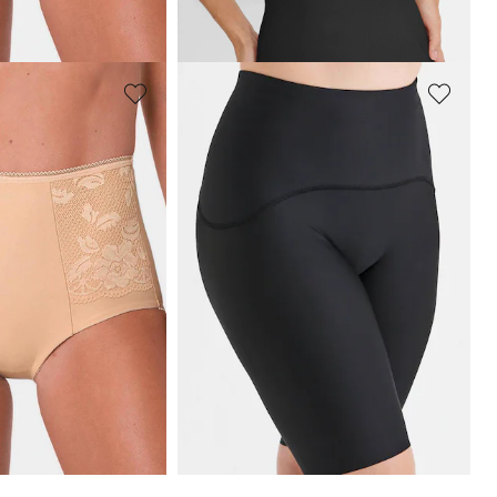
69,95 €
MISS MARY
nte en coton
Gaine-culotte à jambes longues
20,99 €
34,99 €
Meilleur prix sur 30 jours** : 24,50 €
(-14%)