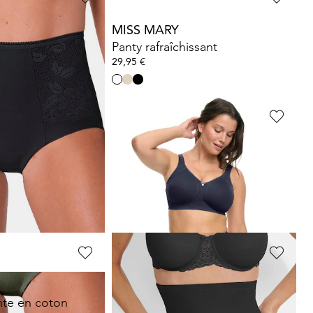
MISS MARY
ssant
Panty rafraîchissant
29,95 €
SUSA
nte en coton
Slip gainant
26,35 €
32,95 €
Meilleur prix sur 30 jours** : 29,66 €
(-11%)
NAOMI & NICOLE
nte en coton
Gaine-culotte à taille haute