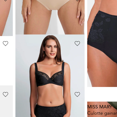
MISS MARY
MISS MARY
Panty rafraîchissant
Panty rafraîchi
29,95 €
29,95 €
NAOMI & NICOLE
MISS MARY
Gaine-culotte à taille haute
Culotte gaina
69,95 €
34,95 €
MISS PERFECT DESSOUS
MISS MARY
Slip sculptant à jambes longues
Culotte gaina