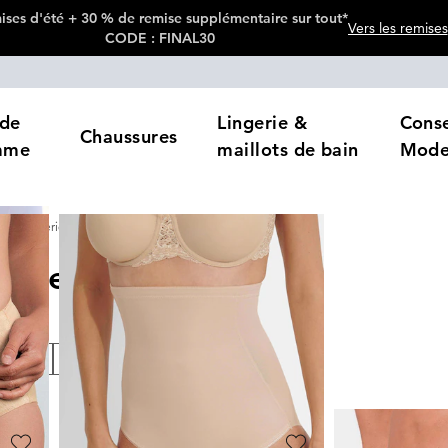
ses d'été + 30 % de remise supplémentaire sur tout*
Vers les remises
CODE : FINAL30
de
Lingerie &
Conse
Chaussures
mme
maillots de bain
Mod
Lingerie gainante
Culottes gainantes
nantes
18
Produits
loris
Prix