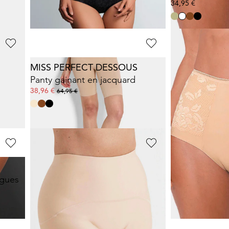
59,95 €
34,95 €
MISS PERFECT DESSOUS
MISS MARY
Panty gainant en jacquard
Culotte gaina
38,96 €
34,95 €
64,95 €
MISS MARY
ngues
Gaine-culotte à jambes longues
34,99 €