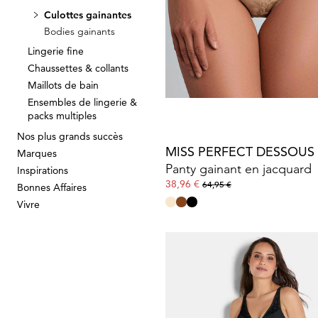
Culottes gainantes
SASSA
Bodies gainants
Panty renforcé
Lingerie fine
19,95 €
Chaussettes & collants
Maillots de bain
Ensembles de lingerie &
packs multiples
Nos plus grands succès
MISS PERFECT DESSOUS
Marques
Panty gainant en jacquard
Inspirations
38,96 €
64,95 €
Bonnes Affaires
Vivre
MISS MARY
Culotte gainante en coton