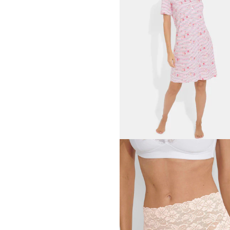
Lot de 2 slips montants
24,95 €
COMTESSA
69,95 €
RINGELLA
89,96 €
99,95 €