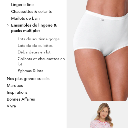
Lingerie fine
Chaussettes & collants
NINA V. C.
Maillots de bain
Lot de 3 slips montants
Ensembles de lingerie &
34,95 €
packs multiples
Lots de soutiens-gorge
Lots de de culottes
Débardeurs en lot
Collants et chaussettes en
lot
SUSA
Pyjamas & lots
Nos plus grands succès
39,96 €
49,95 €
Marques
Inspirations
Meilleur prix sur 30 jours** : 44,96 €
(-1
Bonnes Affaires
Vivre
SLOGGI