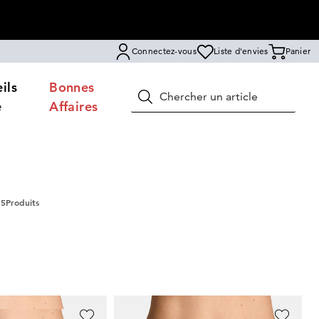
Connectez-vous
Liste d'envies
Panier
ils
Bonnes
Rechercher
e
Affaires
75
Produits