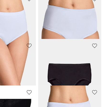
GOLDNER
ventre plat
Lot de 7 slips taille basse
31,47 €
44,95 €
+ 1
Meilleur prix sur 30 jours** : 35,95 €
(-12%)
SPEIDEL
Lot de 2 soutiens-gorge sans armatures
Lot de 2 slips montants
14,00 €
19,99 €
Meilleur prix sur 30 jours** : 15,99 €
(-12%)
GOLDNER