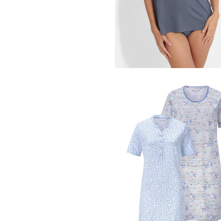
SUSA
38,46 €
54,95 €
Meilleur prix sur 30 jours** : 43,96 €
(-1
CONTA
53,97 €
89,95 €
Meilleur prix sur 30 jours** : 62,97 €
(-1
CONTA
Lot de 2 débardeurs