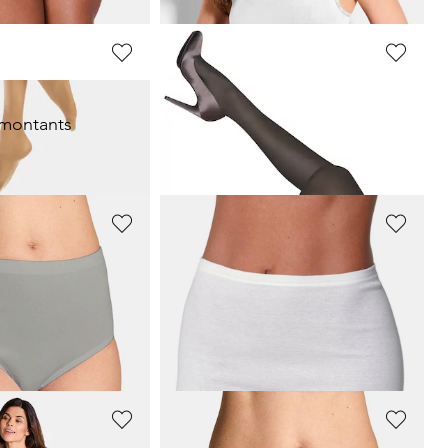
ESDA
 montants
Lot de 3 collants de contention 40 DEN
24,46 €
34,95 €
NINA V. C.
te en lot de 7
Lot de 2 caleçons
24,95 €
ours** : 35,95 €
(-12%)