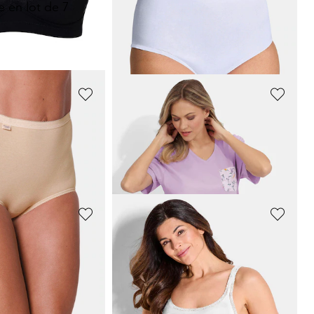
te en lot de 7
Lot de 7 slips taille basse
31,47 €
44,95 €
+ 1
Meilleur prix sur 30 jours** : 35,95 €
(-12%)
COMTESSA
nts fins 30 DEN
Lot de deux composé d'un pyjashort et d'un pyjama
89,95 €
CONTA
nts fins 30 DEN
Lot de 2 débardeurs
31,47 €
44,95 €