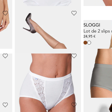
0%)
Meilleur prix sur 30 jours** : 15,99 €
(-12%)
ESDA
SLOGGI
Lot de 2 soutiens-gorge sans armatures
Lot de 3 collants de contention 40 DEN
Lot de 2 slips
24,46 €
24,95 €
34,95 €
SPEIDEL
GOLDNER
Lot de 2 gaines
Slip taille hau
14,00 €
31,47 €
19,99 €
44,95 €
+ 1
4%)
Meilleur prix sur 30 jours** : 15,99 €
(-12%)
Meilleur prix sur 30 j