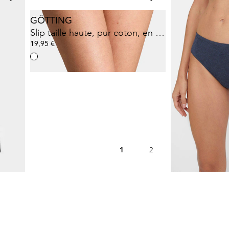
GÖTTING
NINA V. C.
Slip taille haute, pur coton, en lot de 3
Lot de 2 slips
19,95 €
14,96 €
24,95 €
2%)
Meilleur prix sur 30 j
1
2
3