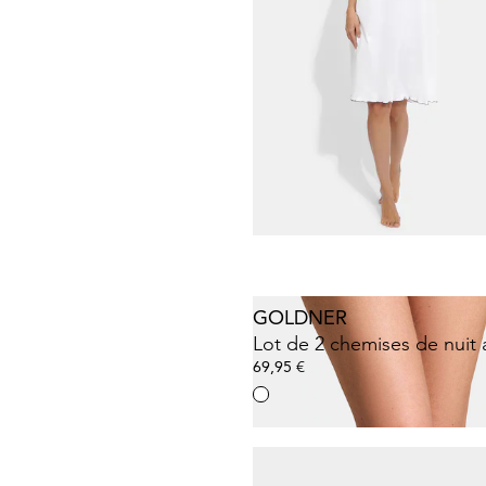
GOLDNER
Lot de slips ventre plat en
31,47 €
44,95 €
Meilleur prix sur 30 jours** : 35,95 €
(-1
GOLDNER
69,95 €