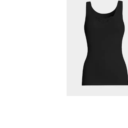
CONTA
Lot de 3 débardeurs
31,47 €
44,95 €
Meilleur prix sur 30 jours** : 35,95 €
(-1