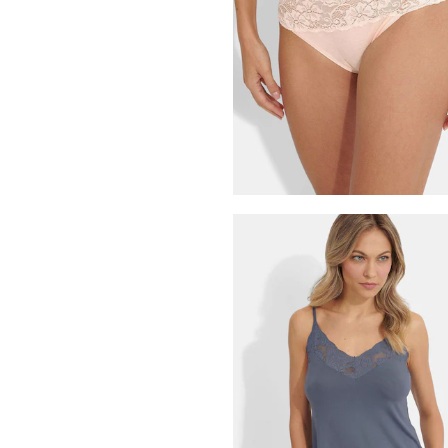
Meilleur prix sur 30 jours** : 99,95 €
(-1
SUSA
39,95 €
NINA V. C.
Lot de 2 slips en coton bio
29,97 €
49,95 €
Meilleur prix sur 30 jours** : 34,97 €
(-1