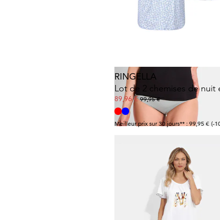
31,47 €
44,95 €
RINGELLA
89,96 €
99,95 €
Meilleur prix sur 30 jours** : 99,95 €
(-1
ESDA
Lot de 3 collants en microf
20,96 €
29,95 €