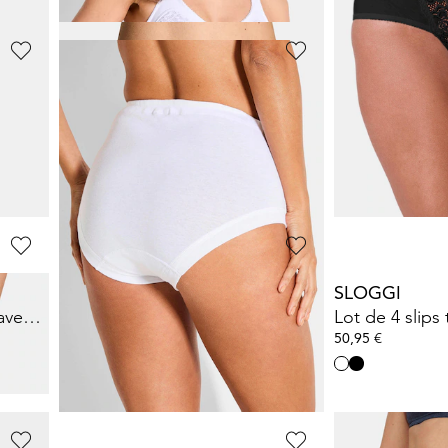
GOLDNER
SLOGGI
 coton
Lot de slips ventre plat en coton
Culotte en lot
14,97 €
19,50 €
29,95 €
39,00 €
2%)
Meilleur prix sur 30 jours** : 17,96 €
(-16%)
Meilleur prix sur 30 j
GOLDNER
SLOGGI
Lot de 2 chemises de nuit avec imprimé exotique devant
Lot de slips taille haute en coton
19,97 €
50,95 €
39,95 €
Meilleur prix sur 30 jours** : 23,96 €
(-16%)