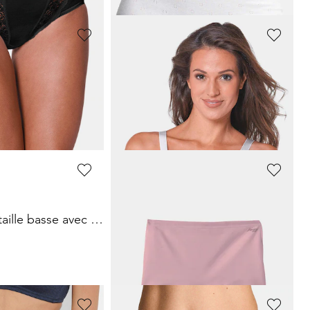
SASSA
 de 4
Lot de 2 soutiens-gorge confort
34,96 €
49,95 €
ours** : 23,40 €
(-16%)
Meilleur prix sur 30 jours** : 39,96 €
(-12%)
SLOGGI
Lot de 4 slips taille basse avec empiècement en dentelle
Lot de 3 slips taille haute
10,77 €
17,95 €
Meilleur prix sur 30 jours** : 12,57 €
(-14%)