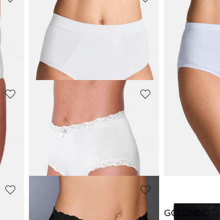
GOLDNER
GOLDNER
Lot de 7 slips ventre plat
Lot de 7 slips 
44,95 €
44,95 €
+ 2
+ 2
NINA V. C.
SUSA
Lot de 2 soutiens-gorge sans armatures
Lot de 3 slips montants
34,95 €
39,95 €
1%)
NINA V. C.
GOLDNER