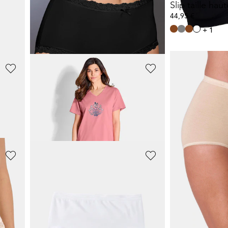
Lot de 3 slips montants
Slip taille hau
34,95 €
44,95 €
+ 1
COMTESSA
ESDA
Lot de chemises de nuit en pur coton
Ensemble de nuit en coton 3 pièces
Lot de 5 colla
59,95 €
17,46 €
69,95 €
24,95 €
SPEIDEL
ESDA
Lot de 2 chemises de nuit en pur coton
Lot de 2 slips montants
Lot de 5 colla
14,00 €
17,46 €
19,99 €
24,95 €