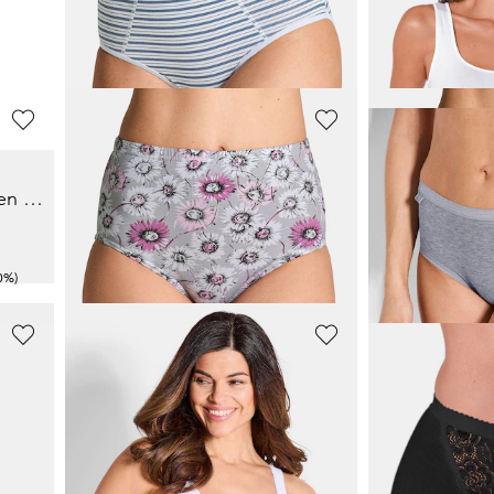
17,97 €
34,95 €
29,95 €
Meilleur prix sur 30 jours** : 20,97 €
(-14%)
GOLDNER
GOLDNER
Lot de 2 chemises de nuit en pur coton
Lot de slips taille haute en coton
Lot de slips t
19,97 €
17,96 €
39,95 €
29,95 €
0%)
Meilleur prix sur 30 jours** : 23,96 €
(-16%)
SUSA
SUSA
ibre
Lot de 2 soutiens-gorge sans armatures
39,95 €
38,46 €
54,95 €
Meilleur prix sur 30 j