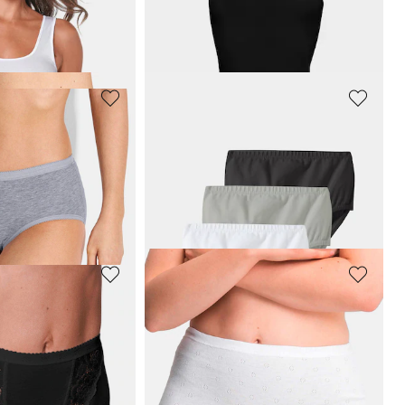
39,96 €
49,95 €
GOLDNER
aille basse en coton
Lot de 7 slips taille basse
35,96 €
44,95 €
+ 1
SPEIDEL
Lot de 2 soutiens-gorge sans armatures
Lot de 2 caleçons
24,95 €
ours** : 43,96 €
(-12%)