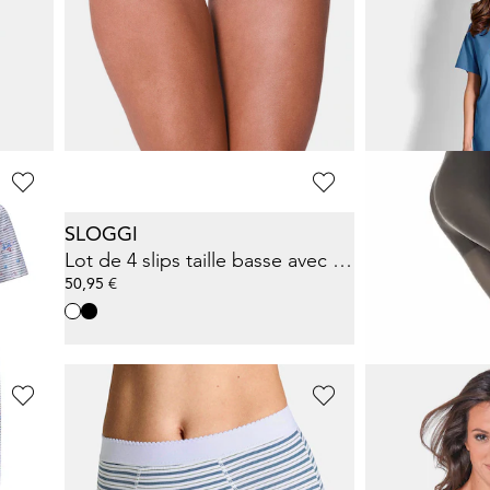
SPEIDEL
COMTESSA
Lot de 2 soutiens-gorge sans armatures
Lot de 2 gaines
14,00 €
69,95 €
19,99 €
2%)
Meilleur prix sur 30 jours** : 15,99 €
(-12%)
SLOGGI
ESDA
Lot de 2 débardeurs ornés de dentelle
Lot de 4 slips taille basse avec empiècement en dentelle
Lot de 5 colla
50,95 €
17,47 €
24,95 €
4%)
Meilleur prix sur 30 j
GOLDNER
NINA V. C.
Lot de slips taille basse en coton
Camisole, lot 