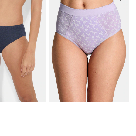
GOLDNER
 jazzpant
Lot de slips ventre plat en coton
31,47 €
44,95 €
ours** : 17,47 €
(-14%)
Meilleur prix sur 30 jours** : 35,95 €
(-12%)