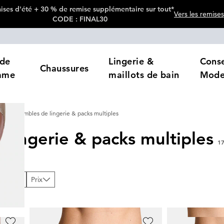
ses d'été + 30 % de remise supplémentaire sur tout*
Vers les remises
CODE : FINAL30
de
Lingerie &
Conse
Chaussures
mme
maillots de bain
Mod
Ensembles de lingerie & packs multiples
lingerie & packs multiples
1
loris
Prix