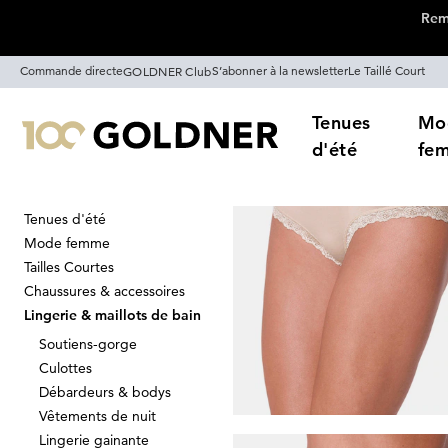
Remi
Passer la navigation, aller directement au contenu
Commande directe
S’abonner à la newsletter
Le Taillé Court
GOLDNER Club
Tenues
Mo
d'été
fe
Tenues d'été
Maison
Lingerie & maillots de bain
Mode femme
Ensembles de 
Tailles Courtes
Chaussures & accessoires
Lingerie & maillots de bain
Soutiens-gorge
Trier Par
Promos
Co
Culottes
Débardeurs & bodys
Vêtements de nuit
Lingerie gainante