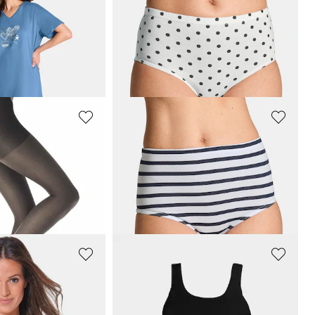
GOLDNER
Lot de chemises de nuit en pur coton
Lot de slips taille haute en coton
19,97 €
39,95 €
Meilleur prix sur 30 jours** : 23,97 €
(-16%)
GOLDNER
nts fins 20 DEN
Lot de slips taille basse en coton
31,47 €
44,95 €
ours** : 19,95 €
(-12%)
Meilleur prix sur 30 jours** : 35,95 €
(-12%)
CONTA
de 2
Lot de 3 débardeurs « extra long »