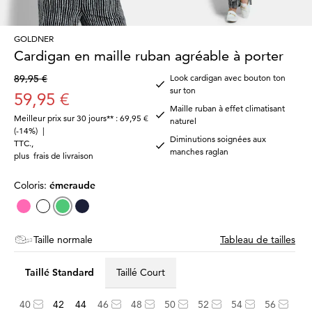
GOLDNER
Cardigan en maille ruban agréable à porter
89,95 €
Look cardigan avec bouton ton
sur ton
59,95 €
Maille ruban à effet climatisant
Meilleur prix sur 30 jours** : 69,95 €
naturel
(-14%)
|
Diminutions soignées aux
TTC.
,
manches raglan
plus
frais de livraison
Coloris:
émeraude
Taille normale
Tableau de tailles
Taillé Standard
Taillé Court
40
42
44
46
48
50
52
54
56