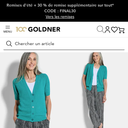
Remises d'été + 30 % de remise supplémentaire sur tout*
Passer la navigation, aller directement au contenu
CODE : FINAL30
Vers les remises
MENU
Maison
Mode femme
Tricots & pulls
Vestes en tricot
Rechercher