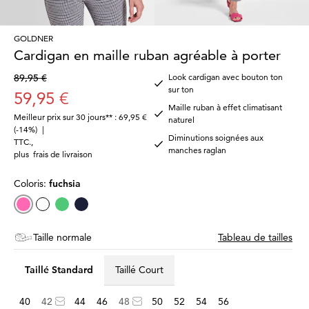
GOLDNER
Cardigan en maille ruban agréable à porter
89,95 €
Look cardigan avec bouton ton
sur ton
59,95 €
Maille ruban à effet climatisant
Meilleur prix sur 30 jours** : 69,95 €
naturel
(-14%)
|
Diminutions soignées aux
TTC.
,
manches raglan
plus
frais de livraison
Coloris:
fuchsia
Taille normale
Tableau de tailles
Taillé Standard
Taillé Court
40
42
44
46
48
50
52
54
56