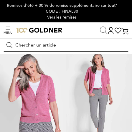
Remises d'été + 30 % de remise supplémentaire sur tout*
Passer la navigation, aller directement au contenu
CODE : FINAL30
Vers les remises
MENU
Maison
Mode femme
Tricots & pulls
Vestes en tricot
Rechercher