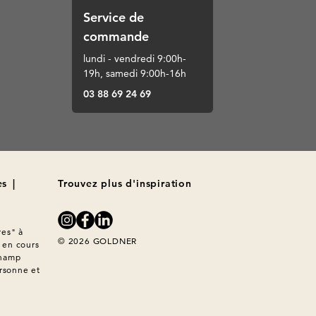
Service de
commande
lundi - vendredi 9:00h-
19h, samedi 9:00h-16h
03 88 69 24 69
es
|
Trouvez plus d'inspiration
es" à 
© 2026 GOLDNER
en cours 
hamp 
rsonne et 