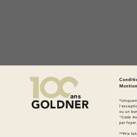
Conditi
Mention
*Uniqueme
l'excepti
ou un bon
"Code Ava
par foyer