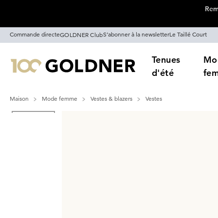
Remi
Passer la navigation, aller directement au contenu
Commande directe
S’abonner à la newsletter
Le Taillé Court
GOLDNER Club
Tenues
Mo
d'été
fe
Maison
Mode femme
Vestes & blazers
Vestes