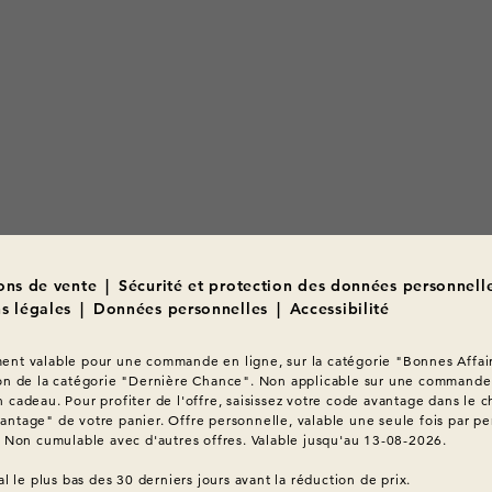
ons de vente
|
Sécurité et protection des données personnell
s légales
|
Données personnelles
|
Accessibilité
nt valable pour une commande en ligne, sur la catégorie "Bonnes Affair
on de la catégorie "Dernière Chance". Non applicable sur une commande 
 cadeau. Pour profiter de l'offre, saisissez votre code avantage dans le c
ntage" de votre panier. Offre personnelle, valable une seule fois par pe
. Non cumulable avec d'autres offres. Valable jusqu'au 13-08-2026.
