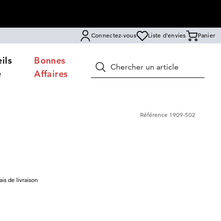
Connectez-vous
Liste d'envies
Panier
ils
Bonnes
Rechercher
e
Affaires
Référence
1909-502
rais de livraison