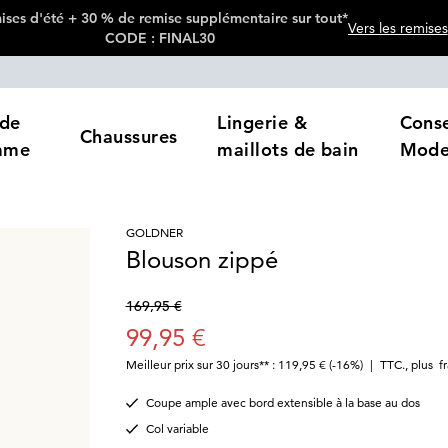
ses d'été + 30 % de remise supplémentaire sur tout*
Vers les remises
CODE : FINAL30
de
Lingerie &
Conse
Chaussures
mme
maillots de bain
Mod
GOLDNER
Blouson zippé
169,95 €
99,95 €
Meilleur prix sur 30 jours** : 119,95 €
(-16%)
|
TTC.
,
plus
f
Coupe ample avec bord extensible à la base au dos
Col variable