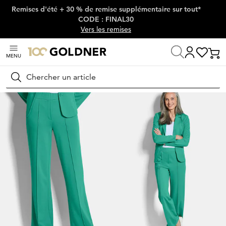
Remises d'été + 30 % de remise supplémentaire sur tout*
Passer la navigation, aller directement au contenu
CODE : FINAL30
Vers les remises
MENU
Maison
Mode femme
Pantalons
Pantalons élastiqués
Rechercher