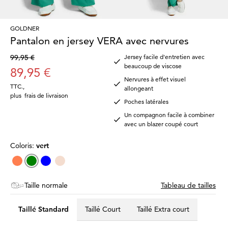
GOLDNER
Pantalon en jersey VERA avec nervures
99,95 €
Jersey facile d'entretien avec
beaucoup de viscose
89,95 €
Nervures à effet visuel
TTC.
,
allongeant
plus
frais de livraison
Poches latérales
Un compagnon facile à combiner
avec un blazer coupé court
Coloris:
vert
Taille normale
Tableau de tailles
Taillé Standard
Taillé Court
Taillé Extra court