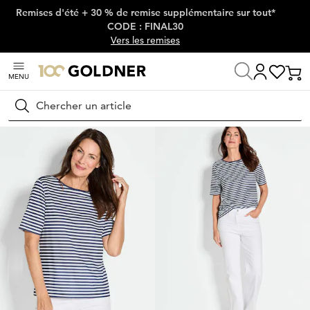
Remises d'été + 30 % de remise supplémentaire sur tout*
Passer la navigation, aller directement au contenu
CODE : FINAL30
Vers les remises
MENU
Maison
Mode femme
T-shirts
T-shirts
Rechercher