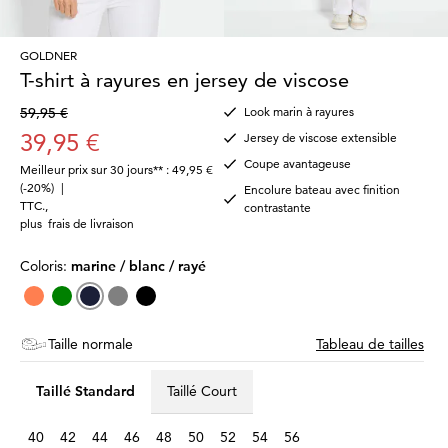
GOLDNER
T-shirt à rayures en jersey de viscose
59,95 €
Look marin à rayures
39,95 €
Jersey de viscose extensible
Coupe avantageuse
Meilleur prix sur 30 jours** : 49,95 €
(-20%)
|
Encolure bateau avec finition
TTC.
,
contrastante
plus
frais de livraison
Coloris:
marine / blanc / rayé
Taille normale
Tableau de tailles
Taillé Standard
Taillé Court
40
42
44
46
48
50
52
54
56