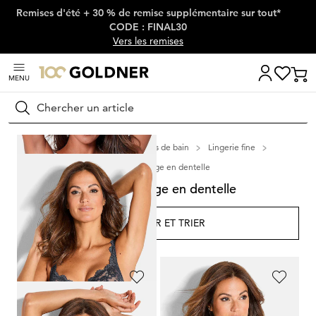
Remises d'été + 30 % de remise supplémentaire sur tout*
Passer la navigation, aller directement au contenu
CODE : FINAL30
Vers les remises
MENU
Rechercher
Maison
Lingerie & maillots de bain
Lingerie fine
Soutiens-gorge en dentelle
Soutiens-gorge en dentelle
FILTRER ET TRIER
17
Produits
TRIUMPH
SASSA
Elégant soutien-gorge avec dentelle et armatures
Soutien-gorge à armatures orné de dentelle