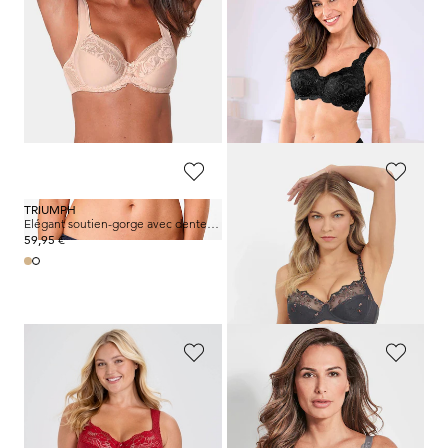
MISS MARY
SUSA
Soutien-gorge sans armature en coton et dentelle
Soutien-gorge sans armatures orné de dentelle
54,99 €
39,95 €
49,49 €
23,97 €
Meilleur prix sur 30 jours** : 54,99 €
Meilleur prix sur 30 jours** : 31,96 €
(-10%)
(-25%)
TRIUMPH
MEY
Elégant soutien-gorge avec dentelle et armatures
Soutien-gorge à armatures avec dentelle fleurie
59,95 €
119,95 €
71,97 €
Meilleur prix sur 30 jours** : 83,97 €
(-14%)
MISS MARY
SUSA
Soutien-gorge à armature à dentelle et jacquard
Soutien-gorge sans armatures orné de dentelle
59,99 €
39,95 €
23,97 €