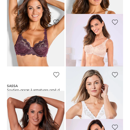
59,95 €
29,95 €
SASSA
SUSA
Soutien-gorge à armatures orné de dentelle
Soutien-gorge sans armatures orné de dentelle
29,95 €
39,95 €
23,96 €
23,97 €
Meilleur prix sur 30 jours** : 29,95 €
Meilleur prix sur 30 jours** : 31,96 €
(-20%)
(-25%)
SASSA
MISS MARY
Soutien-gorge à armatures orné de dentelle
Soutien-gorge sans armature en coton et dentelle
29,95 €
54,99 €
23,96 €
49,49 €
Meilleur prix sur 30 jours** : 29,95 €
Meilleur prix sur 30 jours** : 54,99 €
(-20%)
(-10%)