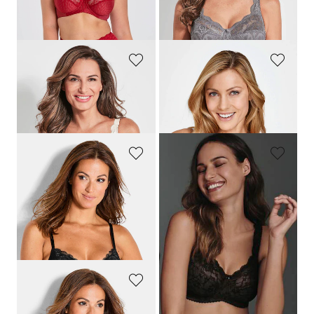
Meilleur prix sur 30 jours** : 31,96 €
(-25%)
SUSA
MISS MARY
Soutien-gorge sans armatures orné de dentelle
Soutien-gorge à armature à dentelle et jacquard
37,95 €
59,99 €
18,97 €
SPEIDEL
ROSA FAIA
Soutien-gorge sans armatures orné de dentelle
Soutien-gorge sans armatures orné de dentelle
69,95 €
84,95 €
41,96 €
50,97 €
Meilleur prix sur 30 jours** : 48,97 €
Meilleur prix sur 30 jours** : 59,47 €
(-14%)
(-14%)
ROSA FAIA