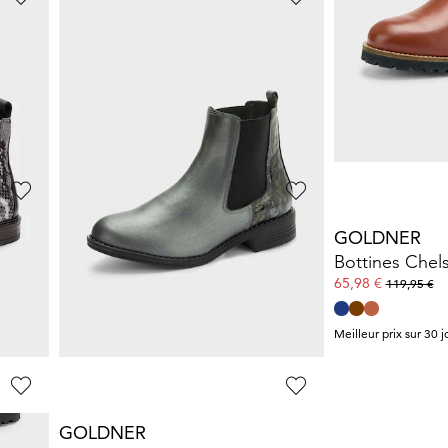
GOLDNER
SEIBEL
Bottines Chelsea avec fermeture zippée.
Bottines Chelsea à tige basse
65,98 €
60,00 €
119,95 €
120,00 €
1%)
Meilleur prix sur 30 jours** : 83,97 €
(-21%)
Meilleur prix sur 30 j
RIEKER
GOLDNER
Bottines Chelsea en cuir véritable
Bottines Chelsea avec doublure
44,97 €
65,98 €
74,95 €
119,95 €
Meilleur prix sur 30 jours** : 52,47 €
(-14%)
Meilleur prix sur 30 j
GOLDNER