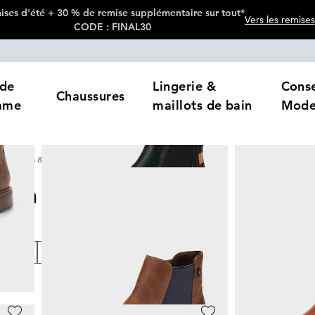
ses d'été + 30 % de remise supplémentaire sur tout*
Vers les remises
CODE : FINAL30
de
Lingerie &
Conse
Chaussures
mme
maillots de bain
Mod
Bottes & bottines
Bottines Chelsea
lsea
10
Produits
loris
Prix