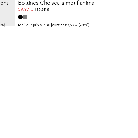
pent
Bottines Chelsea à motif animal
59,97 €
119,95 €
1%)
Meilleur prix sur 30 jours** : 83,97 €
(-28%)