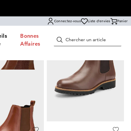
Connectez-vous
Liste d'envies
Panier
ils
Bonnes
Rechercher
e
Affaires