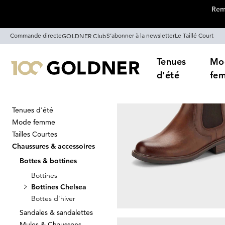
Remi
Passer la navigation, aller directement au contenu
Commande directe
S’abonner à la newsletter
Le Taillé Court
GOLDNER Club
Tenues
Mo
d'été
fe
Tenues d'été
Maison
Chaussures & accessoires
Mode femme
Bottines Che
Tailles Courtes
Chaussures & accessoires
Bottes & bottines
Bottines
Trier Par
Promos
Co
Bottines Chelsea
Bottes d'hiver
Sandales & sandalettes
Mules & Chaussons