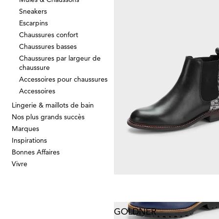
Sneakers
JANA
Escarpins
Chaussures confort
43,97 €
79,95 €
Chaussures basses
Chaussures par largeur de
chaussure
Meilleur prix sur 30 jours** : 55,97 €
(-2
Accessoires pour chaussures
Accessoires
Lingerie & maillots de bain
GOLDNER
Nos plus grands succès
Marques
119,95 €
Inspirations
Bonnes Affaires
Vivre
GOLDNER