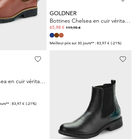
GOLDNER
Bottines Chelsea en cuir de vachette
Bottines Chelsea en cuir véritable
65,98 €
119,95 €
ours** : 84,00 €
(-28%)
Meilleur prix sur 30 jours** : 83,97 €
(-21%)
GOLDNER
Bottines Chelsea en cuir véritable
Bottines Chelsea à motif animal
59,97 €
119,95 €
ours** : 83,97 €
(-21%)
Meilleur prix sur 30 jours** : 83,97 €
(-28%)